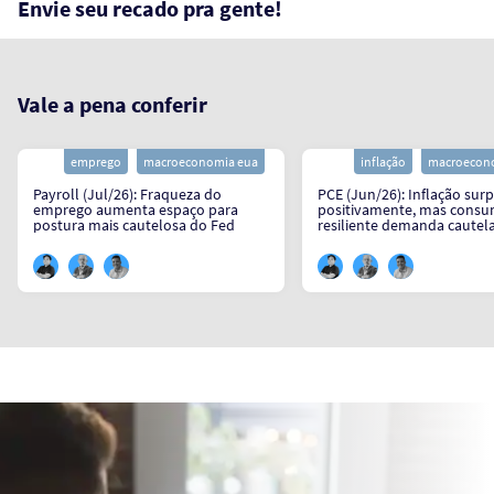
Envie seu recado pra gente!
Vale a pena conferir
emprego
macroeconomia eua
inflação
macroecon
Payroll (Jul/26): Fraqueza do
PCE (Jun/26): Inflação sur
emprego aumenta espaço para
positivamente, mas cons
postura mais cautelosa do Fed
resiliente demanda cautel