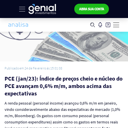
ABRA SUA CONTA
Publicado em 24 de Fevereiro às 15:01:08
PCE (jan/23): Índice de preços cheio e núcleo do
PCE avançam 0,6% m/m, ambos acima das
expectativas
A renda pessoal (personal income) avançou 0,6% m/m em janeiro,
vindo consideravelmente abaixo das expectativas de mercado (1,0%
m/m, Bloomberg). Os gastos com consumo pessoal (personal
consumption expenditures) assim como os gastos em termos reais