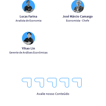
Lucas Farina
José Márcio Camargo
Analista de Economia
Economista - Chefe
Yihao Lin
Gerente de Análises Econômicas
1
2
3
4
5
Star
Stars
Stars
Stars
Stars
Avalie nosso Conteúdo