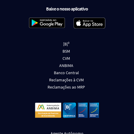
Baixe o nosso aplicativo
[B]³
BSM
CVM
ANBIMA
Banco Central
Reclamações à CVM
Reclamações ao MRP
Agente Autônomo