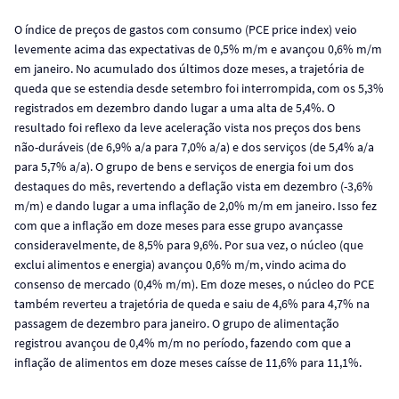
O índice de preços de gastos com consumo (PCE price index) veio
levemente acima das expectativas de 0,5% m/m e avançou 0,6% m/m
em janeiro. No acumulado dos últimos doze meses, a trajetória de
queda que se estendia desde setembro foi interrompida, com os 5,3%
registrados em dezembro dando lugar a uma alta de 5,4%. O
resultado foi reflexo da leve aceleração vista nos preços dos bens
não-duráveis (de 6,9% a/a para 7,0% a/a) e dos serviços (de 5,4% a/a
para 5,7% a/a). O grupo de bens e serviços de energia foi um dos
destaques do mês, revertendo a deflação vista em dezembro (-3,6%
m/m) e dando lugar a uma inflação de 2,0% m/m em janeiro. Isso fez
com que a inflação em doze meses para esse grupo avançasse
consideravelmente, de 8,5% para 9,6%. Por sua vez, o núcleo (que
exclui alimentos e energia) avançou 0,6% m/m, vindo acima do
consenso de mercado (0,4% m/m). Em doze meses, o núcleo do PCE
também reverteu a trajetória de queda e saiu de 4,6% para 4,7% na
passagem de dezembro para janeiro. O grupo de alimentação
registrou avançou de 0,4% m/m no período, fazendo com que a
inflação de alimentos em doze meses caísse de 11,6% para 11,1%.