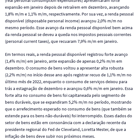
(real personal consumption expenditures) apresentaram forte
expansão em janeiro depois de retraírem em dezembro, avançando
1,8% m/m e 1,1% m/m, respectivamente. Por sua vez, a renda pessoal
disponível (disposable personal income) avançou 2,0% m/m no
mesmo período. Esse avanço da renda pessoal disponível bem acima
da renda pessoal se deveu a queda nos impostos pessoais correntes
(personal current taxes), que recuaram 7,9% m/m em janeiro.
Em termos reais, a renda pessoal disponível registrou forte avanço
(1,4% m/m) em janeiro, ante expansão de apenas 0,2% m/m em
dezembro. O consumo de bens voltou a apresentar alta robusta
(2,2% m/m) no início desse ano após registrar recuo de 1,1% m/m no
último mês de 2022, enquanto o consumo de serviços deixou para
trás a estagnação de dezembro e avançou 0,6% m/m em janeiro. Essa
forte alta no consumo de bens foi capitaneada pelo segmento de
bens duráveis, que se expandiram 5,2% m/m no período, mostrando
que o arrefecimento esperado no consumo de bens (que também se
estende para os bens não-duráveis) foi interrompido. Esses dados do
setor de bens estão em consonância com a declaração recente da
presidente regional do Fed de Cleveland, Loretta Mester, de que a
inflação de bens deve subir nos próximos meses.