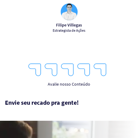
Filipe Villegas
Estrategista de Ações
1
2
3
4
5
Star
Stars
Stars
Stars
Stars
Avalie nosso Conteúdo
Envie seu recado pra gente!