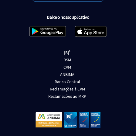
Baixe o nosso aplicativo
[B]³
BSM
CVM
ANBIMA
Banco Central
Reclamações à CVM
Reclamações ao MRP