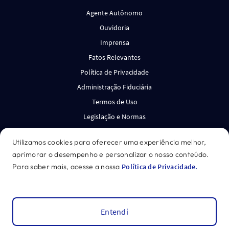
Agente Autônomo
Ouvidoria
Imprensa
Fatos Relevantes
Política de Privacidade
Administração Fiduciária
Termos de Uso
Legislação e Normas
Canal de Denúncias
Utilizamos cookies para oferecer uma experiência melhor,
aprimorar o desempenho e personalizar o nosso conteúdo.
*Acesse o disclaimer.
Para saber mais, acesse a nossa
Política de Privacidade.
GENIAL INVESTIMENTOS CORRETORA DE VALORES
MOBILIÁRIOS S.A. CNPJ: 27.652.684/0001-62
©
2026
Genial
Entendi
Leitura Dinâmica
Recomendações