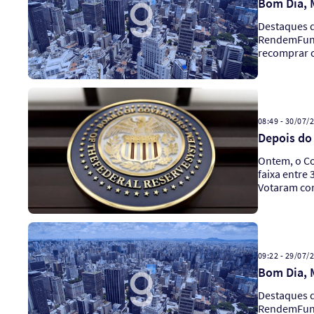
Bom Dia, M
Destaques do Dia Clique aqui para acessar a carteira recomendada de julhoFundos Imobi
RendemFundo
recomprar c
08:49 - 30/07/
Depois do 
Ontem, o Co
faixa entre
Votaram cont
09:22 - 29/07/
Bom Dia, M
Destaques do Dia Clique aqui para acessar a carteira recomendada de julhoFundos Imobi
RendemFundo