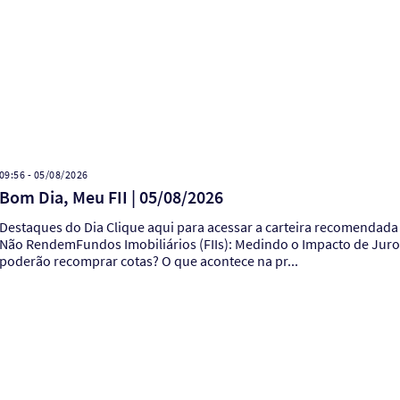
09:56 - 05/08/2026
Bom Dia, Meu FII | 05/08/2026
estaques do Dia Clique aqui para acessar a carteira recomendada de julhoFundos Imobiliários (FIIs): Explicando Por Que FIIs
Não RendemFundos Imobiliários (FIIs): Medindo o Impacto de Juros
poderão recomprar cotas? O que acontece na pr...