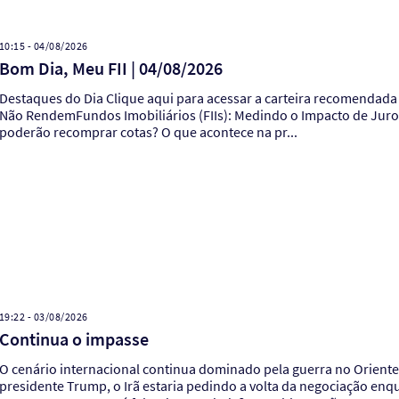
10:15 - 04/08/2026
Bom Dia, Meu FII | 04/08/2026
estaques do Dia Clique aqui para acessar a carteira recomendada de julhoFundos Imobiliários (FIIs): Explicando Por Que FIIs
Não RendemFundos Imobiliários (FIIs): Medindo o Impacto de Juros
poderão recomprar cotas? O que acontece na pr...
19:22 - 03/08/2026
Continua o impasse
O cenário internacional continua dominado pela guerra no Oriente
presidente Trump, o Irã estaria pedindo a volta da negociação enq