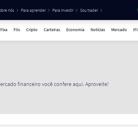
obre nós
Para aprender
Para investir
Sou trader
Fixa
FIIs
Cripto
Carteiras
Economia
Notícias
Mercado
IF
ercado financeiro você confere aqui. Aproveite!