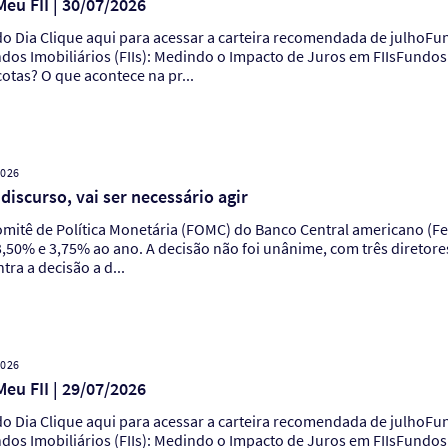
eu FII | 30/07/2026
liários (FIIs): Explicando Por Que FIIs Não
s Imobiliários (FIIs): Medindo o Impacto de Juros em FIIsFundos 
otas? O que acontece na pr...
2026
discurso, vai ser necessário agir
mitê de Política Monetária (FOMC) do Banco Central americano (Fed
 3,50% e 3,75% ao ano. A decisão não foi unânime, com três direto
ra a decisão a d...
2026
eu FII | 29/07/2026
liários (FIIs): Explicando Por Que FIIs Não
s Imobiliários (FIIs): Medindo o Impacto de Juros em FIIsFundos 