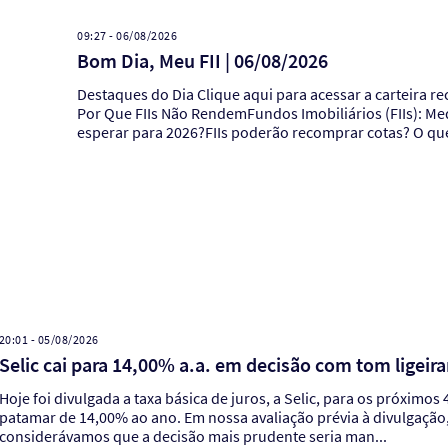
09:27 - 06/08/2026
Bom Dia, Meu FII | 06/08/2026
Destaques do Dia Clique aqui para acessar a carteira recomendada de julhoFundos Imobiliários (FIIs): Explicando
Por Que FIIs Não RendemFundos Imobiliários (FIIs): Me
esperar para 2026?FIIs poderão recomprar cotas? O que
20:01 - 05/08/2026
Selic cai para 14,00% a.a. em decisão com tom ligei
Hoje foi divulgada a taxa básica de juros, a Selic, para os próximos
patamar de 14,00% ao ano. Em nossa avaliação prévia à divulgação
considerávamos que a decisão mais prudente seria man...