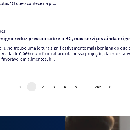
otas? O que acontece na pr...
2026
enigno reduz pressão sobre o BC, mas serviços ainda exig
e julho trouxe uma leitura significativamente mais benigna do que
s. A alta de 0,06% m/m ficou abaixo da nossa projeção, da expectati
favorável em alimentos, b...
1
2
3
4
5
…
246