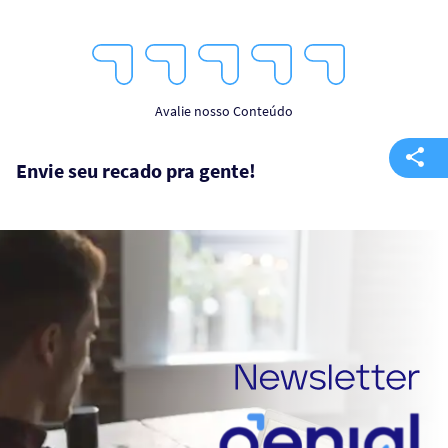
1
2
3
4
5
Star
Stars
Stars
Stars
Stars
Avalie nosso Conteúdo
Envie seu recado pra gente!