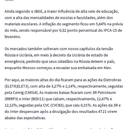
Ainda segundo o IBGE, a maior influência de alta veio de educação,
com a alta das mensalidades de escolas e faculdades, além dos
materiais escolares. A inflação do segmento ficou em 5,64% na prévia
do mês, sendo responsável por 0,32 ponto percentual do IPCA-15 de
fevereiro.
Os mercados também sofreram com novos capítulos da tensão
Rússia e Ucrânia, em meio à decreto da Ucrânia de estado de
emergência, pedindo que seus cidadãos na Rússia deixem o país,
enquanto Moscou começou a esvaziar sua embaixada em Kiev.
Por aqui, as maiores altas do dia ficaram para as ações da Eletrobras
(ELET6;ELET3), com alta de 3,27% e 2,14%, respectivamente, seguidas
pela Cemig (CMIG4). As maiores baixas ficaram com 3R Petroleum
(RRRP3) e Inter (BIDI11) que caíram, respectivamente, 12,47% e
12,12%, seguidas pela CVC (CVCB3), que caiu 6,31%. As ações da 3R e
do Inter despencam após a divulgação dos resultados 4T21 virem
abaixo das expectativas.