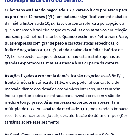
O Ibovespa está sendo negociado a 7,4 vezes o lucro projetado para
os próximos 12 meses (P/L), um patamar significativamente abaixo
da média histórica de 10,7x.
Esse desconto reforça a percepção de
que o mercado brasileiro segue com valuations atrativos em relação
aos seus parâmetros históricos.
Quando excluímos Petrobras e Vale,
duas empresas com grande peso e características específicas, o
índice é negociado a 9,2x P/L, ainda abaixo da média histórica de
12,1x.
Isso evidencia que o desconto não está restrito apenas às
grandes exportadoras, mas se estende à maior parte da carteira.
As ações ligadas à economia doméstica são negociadas a 8,8x P/L,
frente à média histórica de 11,9x,
o que pode refletir cautela do
mercado diante dos desafios econômicos internos, mas também
indica oportunidades de entrada para investidores com visão de
médio e longo prazo.
Já as empresas exportadoras apresentam
múltiplo de 6,7x P/L, abaixo da média de 9,6x,
mostrando o impacto
recente das incertezas globais, desvalorização do dólar e imposições
tarifárias sobre esse segmento.
As Small Caps, por sua vez, estão sendo negociadas a 9,0x P/L,