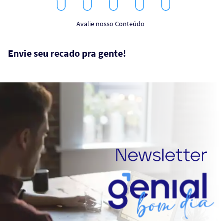
1
2
3
4
5
Star
Stars
Stars
Stars
Stars
Avalie nosso Conteúdo
Envie seu recado pra gente!