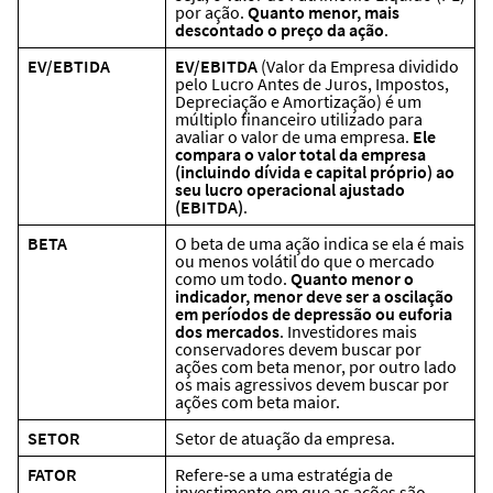
por ação.
Quanto menor, mais
descontado o preço da ação
.
EV/EBTIDA
EV/EBITDA
(Valor da Empresa dividido
pelo Lucro Antes de Juros, Impostos,
Depreciação e Amortização) é um
múltiplo financeiro utilizado para
avaliar o valor de uma empresa.
Ele
compara o valor total da empresa
(incluindo dívida e capital próprio) ao
seu lucro operacional ajustado
(EBITDA)
.
BETA
O beta de uma ação indica se ela é mais
ou menos volátil do que o mercado
como um todo.
Quanto menor o
indicador, menor deve ser a oscilação
em períodos de depressão ou euforia
dos mercados
. Investidores mais
conservadores devem buscar por
ações com beta menor, por outro lado
os mais agressivos devem buscar por
ações com beta maior.
SETOR
Setor de atuação da empresa.
FATOR
Refere-se a uma estratégia de
investimento em que as ações são