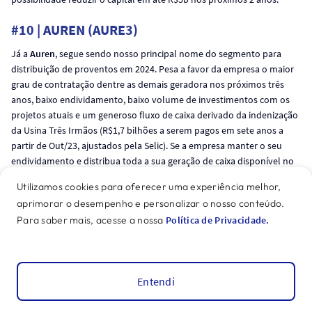
#10 | AUREN (AURE3)
Já a
Auren
, segue sendo nosso principal nome do segmento para
distribuição de proventos em 2024. Pesa a favor da empresa o maior
grau de contratação dentre as demais geradora nos próximos três
anos, baixo endividamento, baixo volume de investimentos com os
projetos atuais e um generoso fluxo de caixa derivado da indenização
da Usina Três Irmãos (R$1,7 bilhões a serem pagos em sete anos a
partir de Out/23, ajustados pela Selic). Se a empresa manter o seu
endividamento e distribua toda a sua geração de caixa disponível no
período, esperamos um rendimento em dividendos entre 11-13% em
Utilizamos cookies para oferecer uma experiência melhor,
relação aos atuais níveis de preços. Aos atuais níveis de preço, vemos
aprimorar o desempenho e personalizar o nosso conteúdo.
a empresa negociando com uma TIR de 8,0% em termos reais. Por
Para saber mais, acesse a nossa
Política de Privacidade.
questões de conservadorismo, consideramos como pagamento de
dividendos 100% do lucro do ano, equivalente a um rendimento em
dividendos acima dos 10%.
#11 | CYRELA (CYRE3)
Entendi
Leitura Dinâmica
A decisão de incorporar a Cyrela, uma das líderes do setor imobiliário