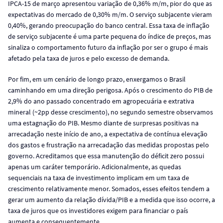
IPCA-15 de março apresentou variação de 0,36% m/m, pior do que as
expectativas do mercado de 0,30% m/m. O serviço subjacente vieram
0,40%, gerando preocupação do banco central. Essa taxa de inflação
de serviço subjacente é uma parte pequena do índice de preços, mas
sinaliza o comportamento futuro da inflação por ser o grupo é mais
afetado pela taxa de juros e pelo excesso de demanda.
Por fim, em um cenário de longo prazo, enxergamos o Brasil
caminhando em uma direção perigosa. Após o crescimento do PIB de
2,9% do ano passado concentrado em agropecuária e extrativa
mineral (~2pp desse crescimento), no segundo semestre observamos
uma estagnação do PIB. Mesmo diante de surpresas positivas na
arrecadação neste início de ano, a expectativa de contínua elevação
dos gastos e frustração na arrecadação das medidas propostas pelo
governo. Acreditamos que essa manutenção do déficit zero possui
apenas um caráter temporário. Adicionalmente, as quedas
sequenciais na taxa de investimento implicam em um taxa de
crescimento relativamente menor. Somados, esses efeitos tendem a
gerar um aumento da relação dívida/PIB e a medida que isso ocorre, a
taxa de juros que os investidores exigem para financiar o país
aumenta e consequentemente.