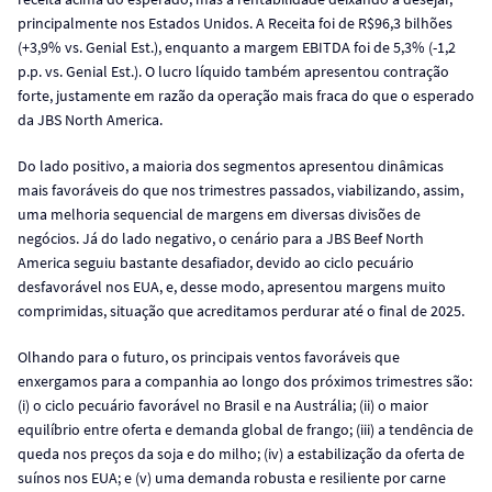
principalmente nos Estados Unidos. A Receita foi de R$96,3 bilhões
(+3,9% vs. Genial Est.), enquanto a margem EBITDA foi de 5,3% (-1,2
p.p. vs. Genial Est.). O lucro líquido também apresentou contração
forte, justamente em razão da operação mais fraca do que o esperado
da JBS North America.
Do lado positivo, a maioria dos segmentos apresentou dinâmicas
mais favoráveis do que nos trimestres passados, viabilizando, assim,
uma melhoria sequencial de margens em diversas divisões de
negócios. Já do lado negativo, o cenário para a JBS Beef North
America seguiu bastante desafiador, devido ao ciclo pecuário
desfavorável nos EUA, e, desse modo, apresentou margens muito
comprimidas, situação que acreditamos perdurar até o final de 2025.
Olhando para o futuro, os principais ventos favoráveis que
enxergamos para a companhia ao longo dos próximos trimestres são:
(i) o ciclo pecuário favorável no Brasil e na Austrália; (ii) o maior
equilíbrio entre oferta e demanda global de frango; (iii) a tendência de
queda nos preços da soja e do milho; (iv) a estabilização da oferta de
suínos nos EUA; e (v) uma demanda robusta e resiliente por carne