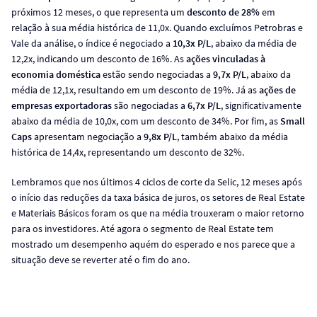
próximos 12 meses, o que representa um
desconto de 28%
em
relação à sua média histórica de 11,0x. Quando excluímos Petrobras e
Vale da análise, o índice é negociado a
10,3x P/L
, abaixo da média de
12,2x, indicando um desconto de 16%. As
ações vinculadas à
economia doméstica
estão sendo negociadas a
9,7x P/L
, abaixo da
média de 12,1x, resultando em um desconto de 19%. Já as
ações de
empresas exportadoras
são negociadas a
6,7x P/L
, significativamente
abaixo da média de 10,0x, com um desconto de 34%. Por fim, as
Small
Caps
apresentam negociação a
9,8x P/L
, também abaixo da média
histórica de 14,4x, representando um desconto de 32%.
Lembramos que nos últimos 4 ciclos de corte da Selic, 12 meses após
o início das reduções da taxa básica de juros, os setores de Real Estate
e Materiais Básicos foram os que na média trouxeram o maior retorno
para os investidores. Até agora o segmento de Real Estate tem
mostrado um desempenho aquém do esperado e nos parece que a
situação deve se reverter até o fim do ano.