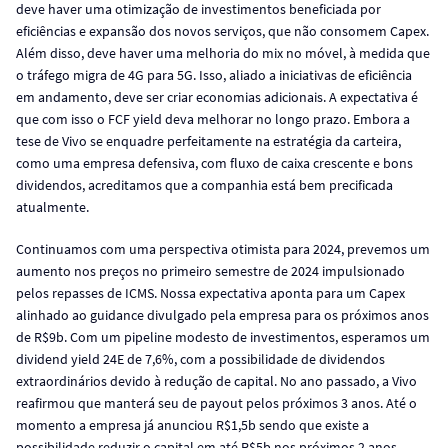
deve haver uma otimização de investimentos beneficiada por
eficiências e expansão dos novos serviços, que não consomem Capex.
Além disso, deve haver uma melhoria do mix no móvel, à medida que
o tráfego migra de 4G para 5G. Isso, aliado a iniciativas de eficiência
em andamento, deve ser criar economias adicionais. A expectativa é
que com isso o FCF yield deva melhorar no longo prazo. Embora a
tese de Vivo se enquadre perfeitamente na estratégia da carteira,
como uma empresa defensiva, com fluxo de caixa crescente e bons
dividendos, acreditamos que a companhia está bem precificada
atualmente.
Continuamos com uma perspectiva otimista para 2024, prevemos um
aumento nos preços no primeiro semestre de 2024 impulsionado
pelos repasses de ICMS. Nossa expectativa aponta para um Capex
alinhado ao guidance divulgado pela empresa para os próximos anos
de R$9b. Com um pipeline modesto de investimentos, esperamos um
dividend yield 24E de 7,6%, com a possibilidade de dividendos
extraordinários devido à redução de capital. No ano passado, a Vivo
reafirmou que manterá seu de payout pelos próximos 3 anos. Até o
momento a empresa já anunciou R$1,5b sendo que existe a
possibilidade reduzir o capital em até R$5b nos próximos 2 anos.