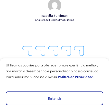
Isabella Suleiman
Analista de Fundos Imobiliários
1
2
3
4
5
Star
Stars
Stars
Stars
Stars
Avalie nosso Conteúdo
Utilizamos cookies para oferecer uma experiência melhor,
aprimorar o desempenho e personalizar o nosso conteúdo.
Envie seu recado pra gente!
Para saber mais, acesse a nossa
Política de Privacidade.
Entendi
Leitura Dinâmica