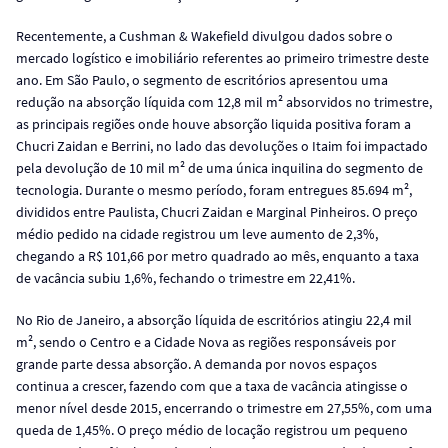
Recentemente, a Cushman & Wakefield divulgou dados sobre o
mercado logístico e imobiliário referentes ao primeiro trimestre deste
ano. Em São Paulo, o segmento de escritórios apresentou uma
redução na absorção líquida com 12,8 mil m² absorvidos no trimestre,
as principais regiões onde houve absorção liquida positiva foram a
Chucri Zaidan e Berrini, no lado das devoluções o Itaim foi impactado
pela devolução de 10 mil m² de uma única inquilina do segmento de
tecnologia. Durante o mesmo período, foram entregues 85.694 m²,
divididos entre Paulista, Chucri Zaidan e Marginal Pinheiros. O preço
médio pedido na cidade registrou um leve aumento de 2,3%,
chegando a R$ 101,66 por metro quadrado ao mês, enquanto a taxa
de vacância subiu 1,6%, fechando o trimestre em 22,41%.
No Rio de Janeiro, a absorção líquida de escritórios atingiu 22,4 mil
m², sendo o Centro e a Cidade Nova as regiões responsáveis por
grande parte dessa absorção. A demanda por novos espaços
continua a crescer, fazendo com que a taxa de vacância atingisse o
menor nível desde 2015, encerrando o trimestre em 27,55%, com uma
queda de 1,45%. O preço médio de locação registrou um pequeno