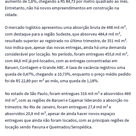
aumento de 1,6%, chegando a R$ 84,73 por metro quadrado ao mês.
Entretanto, não há novos empreendimentos em construção na
cidade.
O mercado logístico apresentou uma absorção bruta de 498 mil m²,
com destaque para a região Sudeste, que absorveu 484,4 mil m²,
resultado superior ao registrado no último trimestre, de 351 mil m².
Isso indica que, apesar das novas entregas, ainda há uma demanda
considerável por locação. No período, foram entregues 455,6 mil m²,
com 44,6 mil já pré-locados, com as entregas concentradas em
Barueri, Contagem e Grande ABC. A taxa de vacância registrou uma
queda de 0,47%, chegando a 10,73%, enquanto o preço médio pedido
foi de R$ 22,89 por m² ao mês, uma queda de 1,18%.
No estado de São Paulo, foram entregues 316 mil m² e absorvidos 469
mil m², com as regiões de Barueri e Cajamar liderando a absorção no
trimestre. No Rio de Janeiro, foram entregues 27,4 mil m² e
absorvidos 20,9 mil m², apesar de ainda haver novos espaços
entregues que ainda não foram locados, com as principais regiões de
locação sendo Pavuna e Queimados/Seropédica.