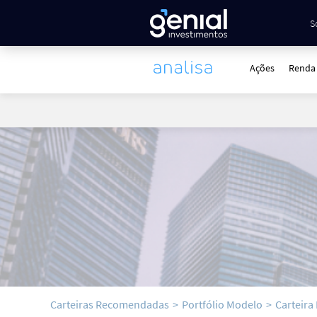
S
Ações
Renda 
Carteiras Recomendadas
>
Portfólio Modelo
>
Carteir