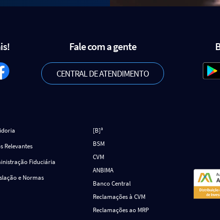
is!
Fale com a gente
B
CENTRAL DE ATENDIMENTO
idoria
[B]³
BSM
s Relevantes
CVM
nistração Fiduciária
ANBIMA
islação e Normas
Banco Central
Reclamações à CVM
Reclamações ao MRP