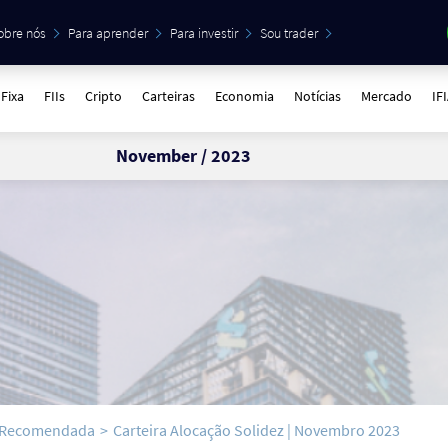
obre nós
Para aprender
Para investir
Sou trader
Fixa
FIIs
Cripto
Carteiras
Economia
Notícias
Mercado
IF
November / 2023
a Recomendada
>
Carteira Alocação Solidez | Novembro 2023