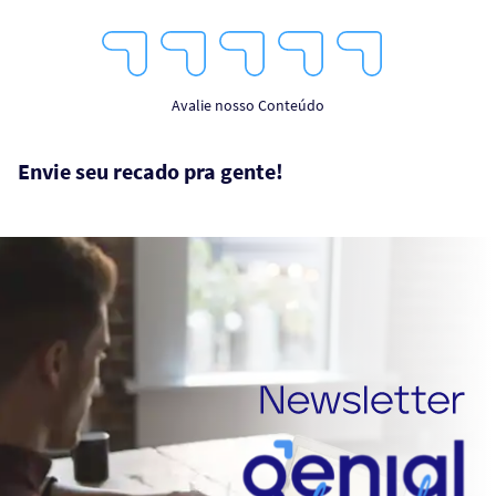
1
2
3
4
5
Star
Stars
Stars
Stars
Stars
Avalie nosso Conteúdo
Envie seu recado pra gente!