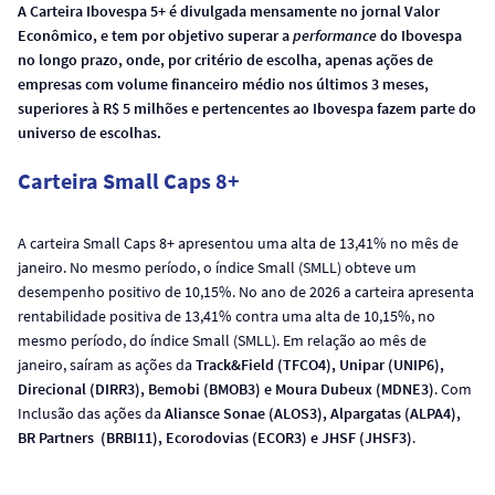
A Carteira Ibovespa 5+ é divulgada mensamente no jornal Valor
Econômico, e tem por objetivo superar a
performance
do Ibovespa
no longo prazo, onde, por critério de escolha, apenas ações de
empresas com volume financeiro médio nos últimos 3 meses,
superiores à R$ 5 milhões e pertencentes ao Ibovespa fazem parte do
universo de escolhas.
Carteira Small Caps 8+
A carteira Small Caps 8+ apresentou uma alta de 13,41% no mês de
janeiro. No mesmo período, o índice Small (SMLL) obteve um
desempenho positivo de 10,15%. No ano de 2026 a carteira apresenta
rentabilidade positiva de 13,41% contra uma alta de 10,15%, no
mesmo período, do índice Small (SMLL). Em relação ao mês de
janeiro, saíram as ações da
Track&Field (TFCO4), Unipar (UNIP6),
Direcional (DIRR3), Bemobi (BMOB3) e Moura Dubeux (MDNE3)
. Com
Inclusão das ações da
Aliansce Sonae (ALOS3), Alpargatas (ALPA4),
BR Partners (BRBI11), Ecorodovias (ECOR3) e JHSF (JHSF3)
.