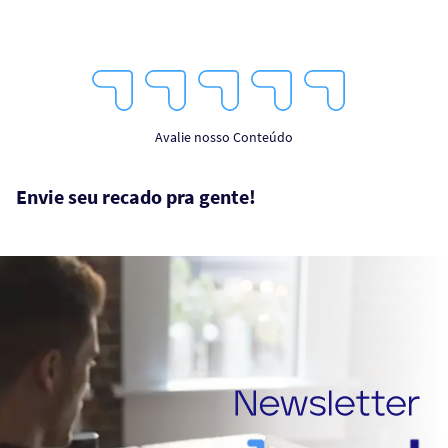
1
2
3
4
5
Star
Stars
Stars
Stars
Stars
Avalie nosso Conteúdo
Envie seu recado pra gente!