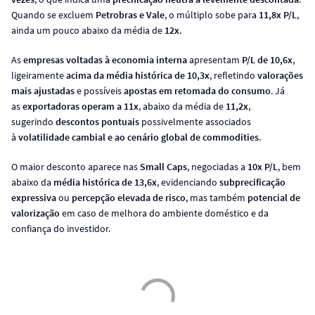
Quando se excluem
Petrobras e Vale
, o múltiplo sobe para
11,8x P/L
,
ainda um pouco abaixo da média de
12x
.
As
empresas voltadas à economia interna
apresentam
P/L de 10,6x
,
ligeiramente
acima da média histórica de 10,3x
, refletindo
valorações
mais ajustadas
e possíveis
apostas em retomada do consumo
. Já
as
exportadoras operam a 11x
, abaixo da média de
11,2x
,
sugerindo
descontos pontuais
possivelmente associados
à
volatilidade cambial e ao cenário global de commodities
.
O maior desconto aparece nas
Small Caps
, negociadas a
10x P/L
, bem
abaixo da
média histórica de 13,6x
, evidenciando
subprecificação
expressiva
ou
percepção elevada de risco
, mas também
potencial de
valorização
em caso de melhora do ambiente doméstico e da
confiança do investidor.