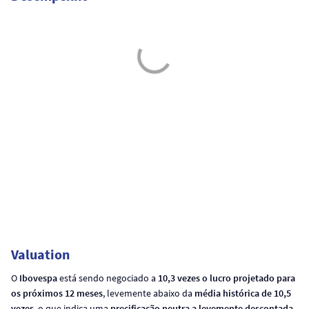
Valuation
O
Ibovespa
está sendo negociado a
10,3 vezes o lucro projetado para
os próximos 12 meses
, levemente abaixo da
média histórica de 10,5
vezes
, o que indica uma
precificação neutra a levemente descontada
.