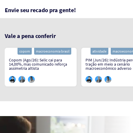
Envie seu recado pra gente!
Vale a pena conferir
copom
macroeconomia brasil
atividade
macroeconomi
Copom (Ago/26): Selic cai para
PIM (Jun/26): Indústria pe
14,00%, mas comunicado reforça
tração em meio a cenário
assimetria altista
macroeconômico adverso