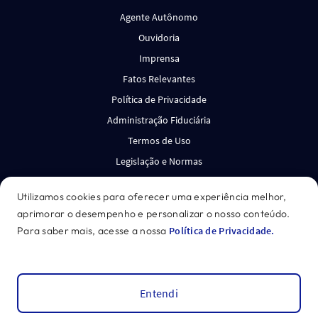
Agente Autônomo
Ouvidoria
Imprensa
Fatos Relevantes
Política de Privacidade
Administração Fiduciária
Termos de Uso
Legislação e Normas
Canal de Denúncias
Utilizamos cookies para oferecer uma experiência melhor,
aprimorar o desempenho e personalizar o nosso conteúdo.
*Acesse o disclaimer.
Para saber mais, acesse a nossa
Política de Privacidade.
GENIAL INVESTIMENTOS CORRETORA DE VALORES
MOBILIÁRIOS S.A. CNPJ: 27.652.684/0001-62
©
2026
Genial
Entendi
Leitura Dinâmica
Recomendações