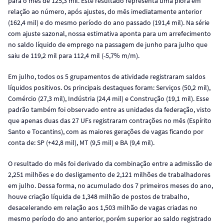
para o mês de 125,3 mil. Este resultado representa uma piora em
relação ao número, após ajustes, do mês imediatamente anterior
(162,4 mil) e do mesmo período do ano passado (191,4 mil). Na série
com ajuste sazonal, nossa estimativa aponta para um arrefecimento
no saldo líquido de emprego na passagem de junho para julho que
saiu de 119,2 mil para 112,4 mil (-5,7% m/m).
Em julho, todos os 5 grupamentos de atividade registraram saldos
líquidos positivos. Os principais destaques foram: Serviços (50,2 mil),
Comércio (27,3 mil), Indústria (24,4 mil) e Construção (19,1 mil). Esse
padrão também foi observado entre as unidades da federação, visto
que apenas duas das 27 UFs registraram contrações no mês (Espírito
Santo e Tocantins), com as maiores gerações de vagas ficando por
conta de: SP (+42,8 mil), MT (9,5 mil) e BA (9,4 mil).
O resultado do mês foi derivado da combinação entre a admissão de
2,251 milhões e do desligamento de 2,121 milhões de trabalhadores
em julho. Dessa forma, no acumulado dos 7 primeiros meses do ano,
houve criação líquida de 1,348 milhão de postos de trabalho,
desacelerando em relação aos 1,503 milhão de vagas criadas no
mesmo período do ano anterior, porém superior ao saldo registrado