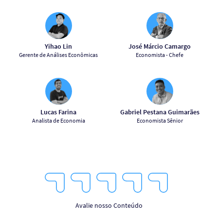
Yihao Lin
José Márcio Camargo
Gerente de Análises Econômicas
Economista - Chefe
Lucas Farina
Gabriel Pestana Guimarães
Analista de Economia
Economista Sênior
1
2
3
4
5
Star
Stars
Stars
Stars
Stars
Avalie nosso Conteúdo