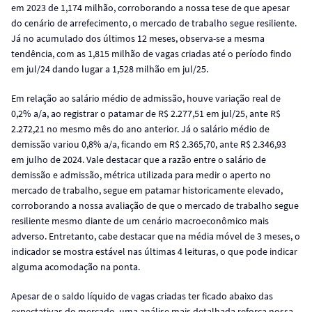
em 2023 de 1,174 milhão, corroborando a nossa tese de que apesar
do cenário de arrefecimento, o mercado de trabalho segue resiliente.
Já no acumulado dos últimos 12 meses, observa-se a mesma
tendência, com as 1,815 milhão de vagas criadas até o período findo
em jul/24 dando lugar a 1,528 milhão em jul/25.
Em relação ao salário médio de admissão, houve variação real de
0,2% a/a, ao registrar o patamar de R$ 2.277,51 em jul/25, ante R$
2.272,21 no mesmo mês do ano anterior. Já o salário médio de
demissão variou 0,8% a/a, ficando em R$ 2.365,70, ante R$ 2.346,93
em julho de 2024. Vale destacar que a razão entre o salário de
demissão e admissão, métrica utilizada para medir o aperto no
mercado de trabalho, segue em patamar historicamente elevado,
corroborando a nossa avaliação de que o mercado de trabalho segue
resiliente mesmo diante de um cenário macroeconômico mais
adverso. Entretanto, cabe destacar que na média móvel de 3 meses, o
indicador se mostra estável nas últimas 4 leituras, o que pode indicar
alguma acomodação na ponta.
Apesar de o saldo líquido de vagas criadas ter ficado abaixo das
expectativas do mercado, uma análise mais detalhada reforça nossa