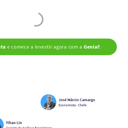
nta
e comece a investir agora com a
Genial
!
José Márcio Camargo
Economista - Chefe
Yihao Lin
Gerente de Análises Econômicas