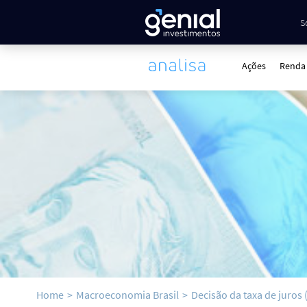
S
Ações
Renda 
Home
>
Macroeconomia Brasil
>
Decisão da taxa de juros