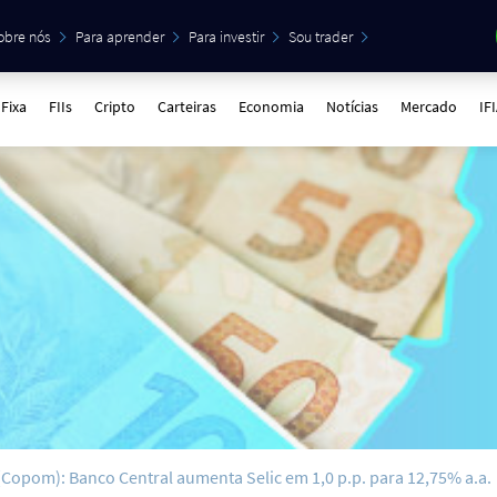
obre nós
Para aprender
Para investir
Sou trader
Fixa
FIIs
Cripto
Carteiras
Economia
Notícias
Mercado
IF
 (Copom): Banco Central aumenta Selic em 1,0 p.p. para 12,75% a.a.