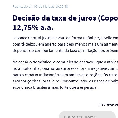
Publicado em 05 de Maio às 10:00:48
Decisão da taxa de juros (Cop
12,75% a.a.
O Banco Central (BCB) elevou, de forma unânime, a Selic em 1
comitê deixou em aberto para pelo menos mais um aumento
depende do comportamento da taxa de inflação nos próxi
No cenário doméstico, o comunicado destacou que a ativi
no âmbito inflacionário, as surpresas foram negativas, ta
para o cenário inflacionário em ambas as direções. Os riscos
arcabouço fiscal brasileiro. Por outro lado, os riscos de b
econômica brasileira mais forte que a esperada.
Inscreva-s