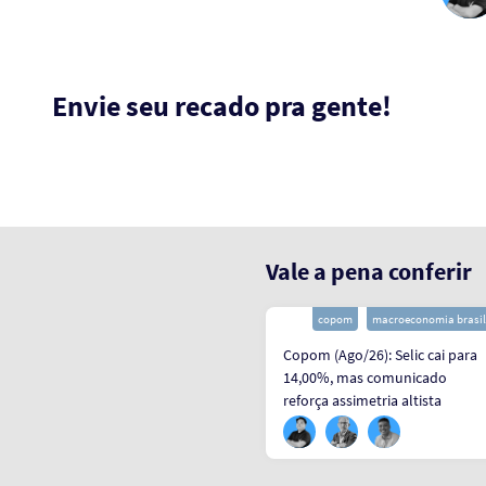
Envie seu recado pra gente!
Vale a pena conferir
atividade
macroeconomia brasil
copom
macroeconomia brasil
PMS (Mai/26): Serviços
Copom (Ago/26): Selic cai para
decepcionam em maio e
14,00%, mas comunicado
impõem viés baixista para o PIB
reforça assimetria altista