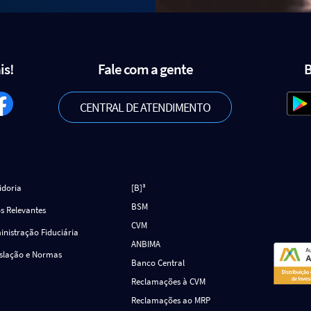
is!
Fale com a gente
B
CENTRAL DE ATENDIMENTO
idoria
[B]³
BSM
s Relevantes
CVM
nistração Fiduciária
ANBIMA
islação e Normas
Banco Central
Reclamações à CVM
Reclamações ao MRP