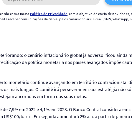
 acordo com a nossa
Política de Privacidade
, com o objetivo de envio de novidades, 
aceita receber comunicações da Genial pelos canais oficiais (E-mail, SMS, Whatsapp, T
riorando: o cenário inflacionário global já adverso, ficou ainda 
recificação da política monetária nos países avançados impõe cau
rto monetário continue avançando em território contracionista, di
azos mais longos. O comitê irá perseverar em sua estratégia não só
 estejam ancoradas em torno das suas metas.
o é de 7,9% em 2022 e 4,1% em 2023. O Banco Central considera em 
 US$100/barril. Em seguida aumentará 2% a.a. a partir de janeiro 