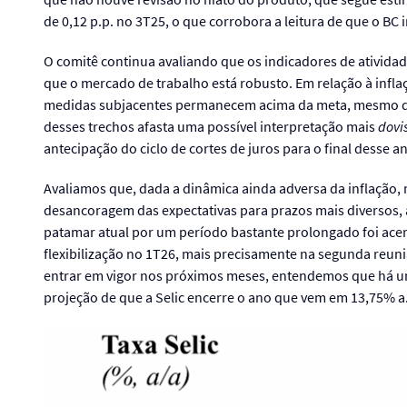
de 0,12 p.p. no 3T25, o que corrobora a leitura de que o B
O comitê continua avaliando que os indicadores de ativid
que o mercado de trabalho está robusto. Em relação à infla
medidas subjacentes permanecem acima da meta, mesmo di
desses trechos afasta uma possível interpretação mais
dovi
antecipação do ciclo de cortes de juros para o final desse a
Avaliamos que, dada a dinâmica ainda adversa da inflação
desancoragem das expectativas para prazos mais diversos,
patamar atual por um período bastante prolongado foi acert
flexibilização no 1T26, mais precisamente na segunda reu
entrar em vigor nos próximos meses, entendemos que há um 
projeção de que a Selic encerre o ano que vem em 13,75% a.a