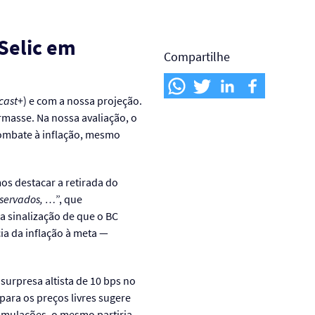
Selic em
Compartilhe
cast
+) e com a nossa projeção.
irmasse. Na nossa avaliação, o
ombate à inflação, mesmo
s destacar a retirada do
bservados, …
”, que
 sinalização de que o BC
ia da inflação à meta —
urpresa altista de 10 bps no
para os preços livres sugere
imulações, o mesmo partiria