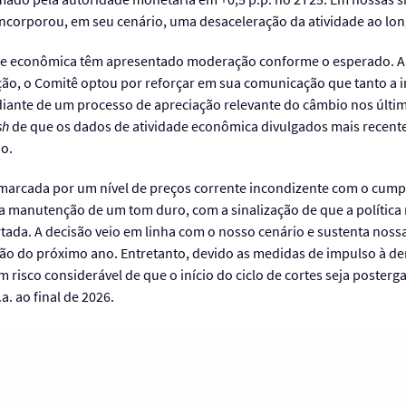
C incorporou, em seu cenário, uma desaceleração da atividade ao l
ade econômica têm apresentado moderação conforme o esperado. A
ção, o Comitê optou por reforçar em sua comunicação que tanto a i
ante de um processo de apreciação relevante do câmbio nos últi
sh
de que os dados de atividade econômica divulgados mais recen
no.
, marcada por um nível de preços corrente incondizente com o cum
 a manutenção de um tom duro, com a sinalização de que a polític
ada. A decisão veio em linha com o nosso cenário e sustenta nossa 
nião do próximo ano. Entretanto, devido as medidas de impulso à 
risco considerável de que o início do ciclo de cortes seja poster
. ao final de 2026.