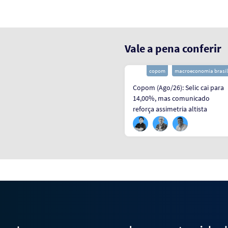
Vale a pena conferir
atividade
macroeconomia brasil
copom
macroeconomia brasil
PMS (Mai/26): Serviços
Copom (Ago/26): Selic cai para
decepcionam em maio e
14,00%, mas comunicado
impõem viés baixista para o PIB
reforça assimetria altista