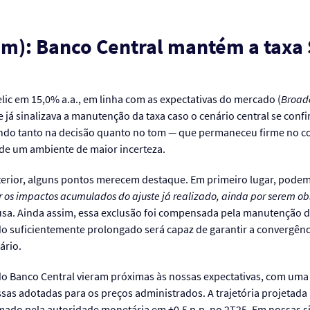
om): Banco Central mantém a taxa 
lic em 15,0% a.a., em linha com as expectativas do mercado (
Broad
 já sinalizava a manutenção da taxa caso o cenário central se conf
ndo tanto na decisão quanto no tom
—
que permaneceu firme no c
e de um ambiente de maior incerteza.
erior, alguns pontos merecem destaque. Em primeiro lugar, podemo
r os impactos acumulados do ajuste já realizado, ainda por serem o
sa. Ainda assim, essa exclusão foi compensada pela manutenção da
do suficientemente prolongado será capaz de garantir a convergênc
ário.
o Banco Central vieram próximas às nossas expectativas, com uma s
sas adotadas para os preços administrados. A trajetória projetada 
mado pela autoridade monetária em +0,5 p.p. no 2T25. Em nossas s