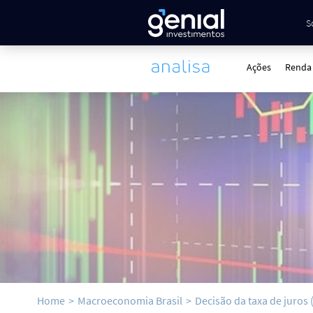
S
Ações
Renda 
Home
>
Macroeconomia Brasil
>
Decisão da taxa de juros