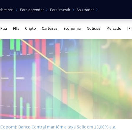
obre nós
Para aprender
Para investir
Sou trader
Fixa
FIIs
Cripto
Carteiras
Economia
Notícias
Mercado
IF
 (Copom): Banco Central mantém a taxa Selic em 15,00% a.a.