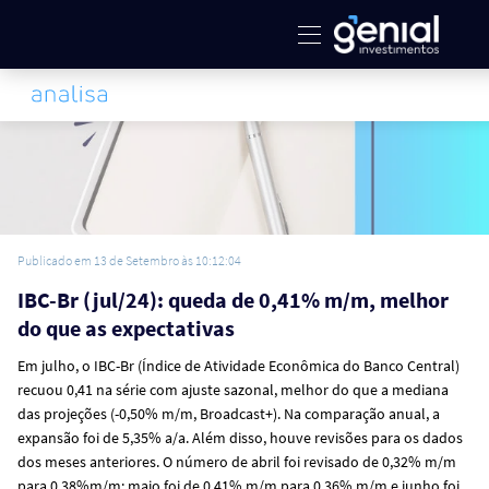
Publicado em 13 de Setembro às 10:12:04
IBC-Br (jul/24): queda de 0,41% m/m, melhor
do que as expectativas
Em julho, o IBC-Br (Índice de Atividade Econômica do Banco Central)
recuou 0,41 na série com ajuste sazonal, melhor do que a mediana
das projeções (-0,50% m/m, Broadcast+). Na comparação anual, a
expansão foi de 5,35% a/a. Além disso, houve revisões para os dados
dos meses anteriores. O número de abril foi revisado de 0,32% m/m
para 0,38%m/m; maio foi de 0,41% m/m para 0,36% m/m e junho foi