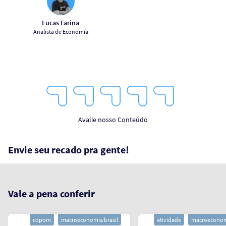
Lucas Farina
Analista de Economia
1
2
3
4
5
Star
Stars
Stars
Stars
Stars
Avalie nosso Conteúdo
Envie seu recado pra gente!
Vale a pena conferir
copom
macroeconomia brasil
atividade
macroeconomi