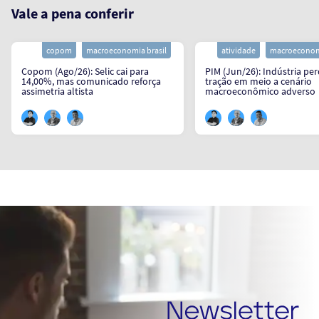
Vale a pena conferir
copom
macroeconomia brasil
atividade
macroeconomi
Copom (Ago/26): Selic cai para
PIM (Jun/26): Indústria pe
14,00%, mas comunicado reforça
tração em meio a cenário
assimetria altista
macroeconômico adverso