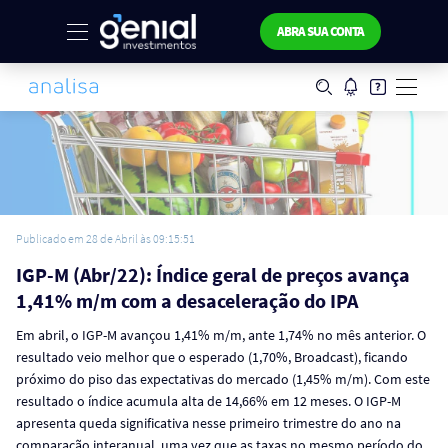
ABRA SUA CONTA
Publicado em 28 de Abril às 09:15:51
IGP-M (Abr/22): Índice geral de preços avança
1,41% m/m com a desaceleração do IPA
Em abril, o IGP-M avançou 1,41% m/m, ante 1,74% no mês anterior. O
resultado veio melhor que o esperado (1,70%, Broadcast), ficando
próximo do piso das expectativas do mercado (1,45% m/m). Com este
resultado o índice acumula alta de 14,66% em 12 meses. O IGP-M
apresenta queda significativa nesse primeiro trimestre do ano na
comparação interanual, uma vez que as taxas no mesmo período do