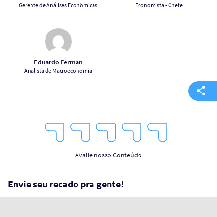
Gerente de Análises Econômicas
Economista - Chefe
Eduardo Ferman
Analista de Macroeconomia
1
2
3
4
5
Star
Stars
Stars
Stars
Stars
Avalie nosso Conteúdo
Envie seu recado pra gente!