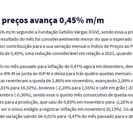
de preços avança 0,45% m/m
5% m/m segundo a Fundação Getúlio Vargas (FGV), sendo essa a pri
O resultado do mês foi consideravelmente menor do que o esperad
r contribuição para a sua variação mensal o Índice de Preços ao 
da de 5,45%, uma redução considerável em relação a 2021, quando 
94% no mês passado para inflação de 0,47% agora em dezembro, deve
 IPA-M se junta ao IGP-M e deixa para trás quatro quedas mensais 
utas reverteram a queda de 2,86% em novembro, avançando 2,09% n
8,01% para 16,32%), bovinos (-2,20% para 1,55%) e café em grão (-
mbro (-0,30%), sendo esse o quinto mês consecutivo de queda nos
antes para a produção, que saiu de 0,83% em novembro para -2,26% 
ser o único estágio a registrar inflação em novembro (0,13%). Os
 de variação saindo de 0,01% para -0,47% do mês passado para o at