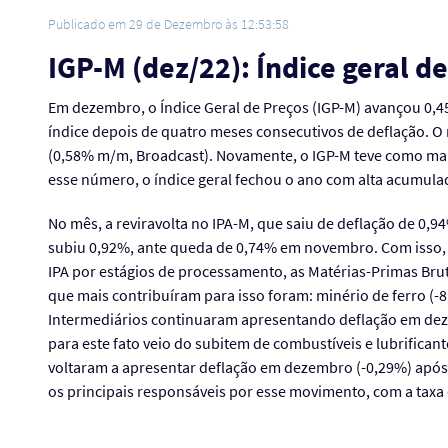
Publicado em 29 de Dezembro às 12:53:58
IGP-M (dez/22): Índice geral 
Em dezembro, o Índice Geral de Preços (IGP-M) avançou 0,4
índice depois de quatro meses consecutivos de deflação. 
(0,58% m/m, Broadcast). Novamente, o IGP-M teve como maio
esse número, o índice geral fechou o ano com alta acumula
No mês, a reviravolta no IPA-M, que saiu de deflação de 0,
subiu 0,92%, ante queda de 0,74% em novembro. Com isso, o
IPA por estágios de processamento, as Matérias-Primas Br
que mais contribuíram para isso foram: minério de ferro (-
Intermediários continuaram apresentando deflação em deze
para este fato veio do subitem de combustíveis e lubrific
voltaram a apresentar deflação em dezembro (-0,29%) após 
os principais responsáveis por esse movimento, com a taxa