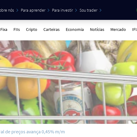
obre nós
Para aprender
Para investir
Sou trader
Fixa
FIIs
Cripto
Carteiras
Economia
Notícias
Mercado
IF
eral de preços avança 0,45% m/m