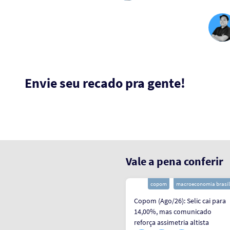
Envie seu recado pra gente!
Vale a pena conferir
atividade
macroeconomia brasil
copom
macroeconomia brasil
PMS (Mai/26): Serviços
Copom (Ago/26): Selic cai para
decepcionam em maio e
14,00%, mas comunicado
impõem viés baixista para o PIB
reforça assimetria altista