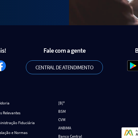
is!
Fale com a gente
B
CENTRAL DE ATENDIMENTO
idoria
[B]³
BSM
s Relevantes
CVM
nistração Fiduciária
ANBIMA
islação e Normas
Banco Central