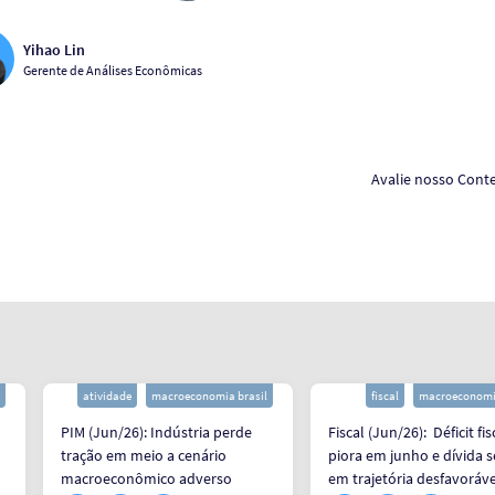
Yihao Lin
Gerente de Análises Econômicas
Avalie nosso Cont
atividade
macroeconomia brasil
fiscal
macroeconomia
PIM (Jun/26): Indústria perde
Fiscal (Jun/26): Déficit fis
tração em meio a cenário
piora em junho e dívida 
macroeconômico adverso
em trajetória desfavoráve