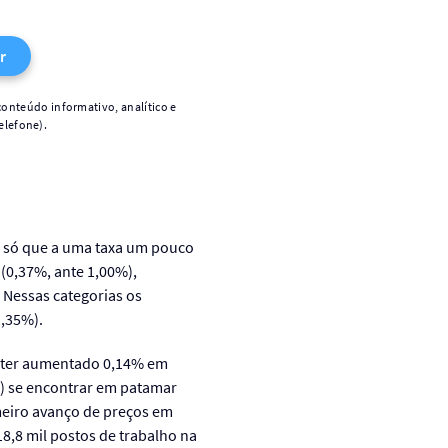
r
conteúdo informativo, analítico e
elefone).
, só que a uma taxa um pouco
(0,37%, ante 1,00%),
 Nessas categorias os
1,35%).
ós ter aumentado 0,14% em
ic) se encontrar em patamar
imeiro avanço de preços em
8,8 mil postos de trabalho na