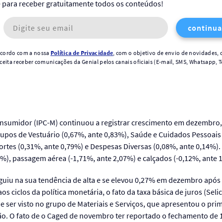
e para receber gratuitamente todos os conteúdos!
continua
 acordo com a nossa
Política de Privacidade
, com o objetivo de envio de novidades, 
aceita receber comunicações da Genial pelos canais oficiais (E-mail, SMS, Whatsapp, T
nsumidor (IPC-M) continuou a registrar crescimento em dezembro
upos de Vestuário (0,67%, ante 0,83%), Saúde e Cuidados Pessoais 
ortes (0,31%, ante 0,79%) e Despesas Diversas (0,08%, ante 0,14%).
8%), passagem aérea (-1,71%, ante 2,07%) e calçados (-0,12%, ante 
seguiu na sua tendência de alta e se elevou 0,27% em dezembro ap
os ciclos da política monetária, o fato da taxa básica de juros (Sel
e ser visto no grupo de Materiais e Serviços, que apresentou o pr
o. O fato de o Caged de novembro ter reportado o fechamento de 1