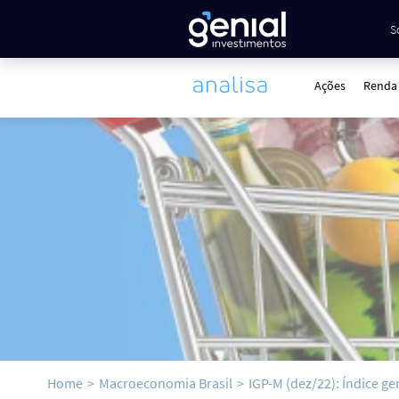
S
Ações
Renda 
Home
>
Macroeconomia Brasil
>
IGP-M (dez/22): Índice g