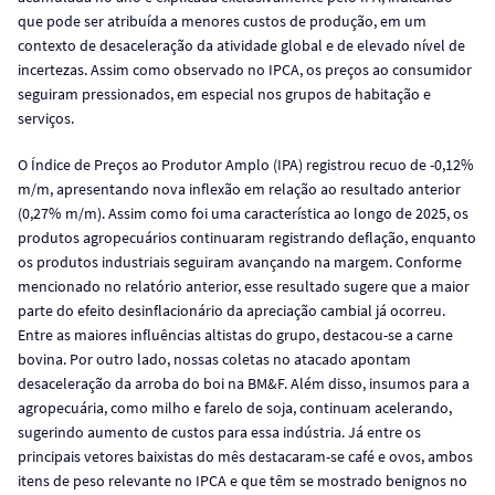
que pode ser atribuída a menores custos de produção, em um
contexto de desaceleração da atividade global e de elevado nível de
incertezas. Assim como observado no IPCA, os preços ao consumidor
seguiram pressionados, em especial nos grupos de habitação e
serviços.
O Índice de Preços ao Produtor Amplo (IPA) registrou recuo de -0,12%
m/m, apresentando nova inflexão em relação ao resultado anterior
(0,27% m/m). Assim como foi uma característica ao longo de 2025, os
produtos agropecuários continuaram registrando deflação, enquanto
os produtos industriais seguiram avançando na margem. Conforme
mencionado no relatório anterior, esse resultado sugere que a maior
parte do efeito desinflacionário da apreciação cambial já ocorreu.
Entre as maiores influências altistas do grupo, destacou-se a carne
bovina. Por outro lado, nossas coletas no atacado apontam
desaceleração da arroba do boi na BM&F. Além disso, insumos para a
agropecuária, como milho e farelo de soja, continuam acelerando,
sugerindo aumento de custos para essa indústria. Já entre os
principais vetores baixistas do mês destacaram-se café e ovos, ambos
itens de peso relevante no IPCA e que têm se mostrado benignos no