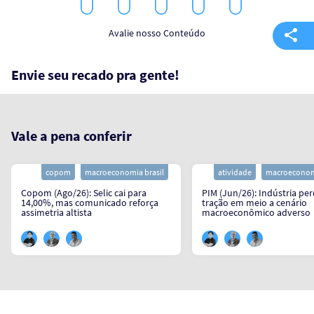
1
2
3
4
5
Star
Stars
Stars
Stars
Stars
Avalie nosso Conteúdo
Envie seu recado pra gente!
Vale a pena conferir
copom
macroeconomia brasil
atividade
macroeconomi
Copom (Ago/26): Selic cai para
PIM (Jun/26): Indústria pe
14,00%, mas comunicado reforça
tração em meio a cenário
assimetria altista
macroeconômico adverso