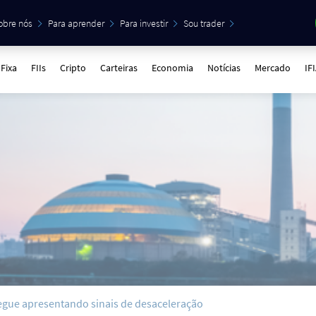
obre nós
Para aprender
Para investir
Sou trader
Fixa
FIIs
Cripto
Carteiras
Economia
Notícias
Mercado
IF
segue apresentando sinais de desaceleração