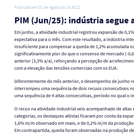
Publicado em 01 de Agosto às 16:30:22
PIM (Jun/25): indústria segue
Em junho, a atividade industrial registrou expansão de 0,
expectativa para o mês. Com este resultado, a indústria i
insuficiente para compensar a queda de 1,2% acumulada n
significativamente pior do que o consenso de mercado (-0,
anterior (3,3% a/a), reforçando a percepção de arrefecimen
com a elevação das tensões comerciais com os EUA.
Diferentemente do mês anterior, o desempenho de junho ref
interrompeu uma sequência de dois recuos consecutivos no
uma sequência de 4 altas consecutivas, período no qual o in
O recuo na atividade industrial veio acompanhado de altas 
categorias, os destaques altistas ficaram por conta da ex
1,6% m/m observado em maio, e de 0,2% m/m da produção d
Em contrapartida, queda foram observadas na produção de 