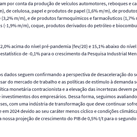
icaram por conta da produção de veículos automotores, reboques e c
), de celulosa, papel e produtos de papel (1,6% m/m), de produtos
 (3,2% m/m), e de produtos farmoquímicos e farmacêuticos (1,7% m
s (-1,9% m/m), coque, produtos derivados do petróleo e biocombu
 2,0% acima do nível pré-pandemia (fev/20) e 15,1% abaixo do nível
statístico de -0,1% para o crescimento da Pesquisa Industrial Mens
 os dados seguem confirmando a perspectiva de desaceleração do s
sar do mercado de trabalho e as políticas de estímulo à demanda
tica monetária contracionista e a elevação das incertezas devem pe
 investimentos dos empresários. Dessa forma, seguimos avaliando 
es, com uma indústria de transformação que deve continuar sof
 em 2024 devido ao seu caráter menos cíclico e condições climátic
 a nossa projeção de crescimento do PIB de 0,5% t/t para o segundo