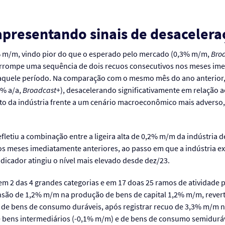
 apresentando sinais de desaceler
1% m/m, vindo pior do que o esperado pelo mercado (0,3% m/m,
Bro
nterrompe uma sequência de dois recuos consecutivos nos meses im
aquele período. Na comparação com o mesmo mês do ano anterior,
6% a/a,
Broadcast+
), desacelerando significativamente em relação
to da indústria frente a um cenário macroeconômico mais adverso, 
letiu a combinação entre a ligeira alta de 0,2% m/m da indústria 
s meses imediatamente anteriores, ao passo em que a indústria e
dicador atingiu o nível mais elevado desde dez/23.
em 2 das 4 grandes categorias e em 17 doas 25 ramos de atividade 
pansão de 1,2% m/m na produção de bens de capital 1,2% m/m, reve
e bens de consumo duráveis, após registrar recuo de 3,3% m/m n
bens intermediários (-0,1% m/m) e de bens de consumo semiduráve