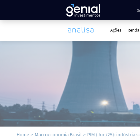
S
Ações
Renda 
Home
>
Macroeconomia Brasil
>
PIM (Jun/25): indústria 