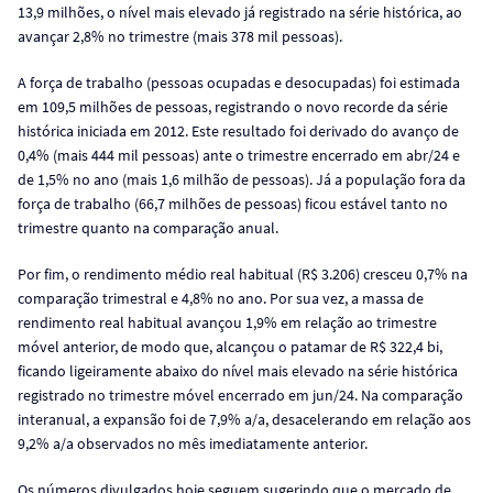
13,9 milhões, o nível mais elevado já registrado na série histórica, ao
avançar 2,8% no trimestre (mais 378 mil pessoas).
A força de trabalho (pessoas ocupadas e desocupadas) foi estimada
em 109,5 milhões de pessoas, registrando o novo recorde da série
histórica iniciada em 2012. Este resultado foi derivado do avanço de
0,4% (mais 444 mil pessoas) ante o trimestre encerrado em abr/24 e
de 1,5% no ano (mais 1,6 milhão de pessoas). Já a população fora da
força de trabalho (66,7 milhões de pessoas) ficou estável tanto no
trimestre quanto na comparação anual.
Por fim, o rendimento médio real habitual (R$ 3.206) cresceu 0,7% na
comparação trimestral e 4,8% no ano. Por sua vez, a massa de
rendimento real habitual avançou 1,9% em relação ao trimestre
móvel anterior, de modo que, alcançou o patamar de R$ 322,4 bi,
ficando ligeiramente abaixo do nível mais elevado na série histórica
registrado no trimestre móvel encerrado em jun/24. Na comparação
interanual, a expansão foi de 7,9% a/a, desacelerando em relação aos
9,2% a/a observados no mês imediatamente anterior.
Os números divulgados hoje seguem sugerindo que o mercado de