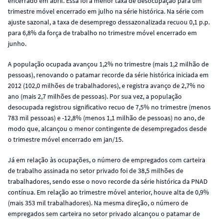
encerrado em abril. Essa foi a menor taxa de desocupação para um
trimestre móvel encerrado em julho na série histórica. Na série com
ajuste sazonal, a taxa de desemprego dessazonalizada recuou 0,1 p.p.
para 6,8% da força de trabalho no trimestre móvel encerrado em
junho.
A população ocupada avançou 1,2% no trimestre (mais 1,2 milhão de
pessoas), renovando o patamar recorde da série histórica iniciada em
2012 (102,0 milhões de trabalhadores), e registra avanço de 2,7% no
ano (mais 2,7 milhões de pessoas). Por sua vez, a população
desocupada registrou significativo recuo de 7,5% no trimestre (menos
783 mil pessoas) e -12,8% (menos 1,1 milhão de pessoas) no ano, de
modo que, alcançou o menor contingente de desempregados desde
o trimestre móvel encerrado em jan/15.
Já em relação às ocupações, o número de empregados com carteira
de trabalho assinada no setor privado foi de 38,5 milhões de
trabalhadores, sendo esse o novo recorde da série histórica da PNAD
contínua. Em relação ao trimestre móvel anterior, houve alta de 0,9%
(mais 353 mil trabalhadores). Na mesma direção, o número de
empregados sem carteira no setor privado alcançou o patamar de