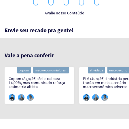
1
2
3
4
5
Star
Stars
Stars
Stars
Stars
Avalie nosso Conteúdo
Envie seu recado pra gente!
Vale a pena conferir
copom
macroeconomia brasil
atividade
macroeconomi
Copom (Ago/26): Selic cai para
PIM (Jun/26): Indústria pe
14,00%, mas comunicado reforça
tração em meio a cenário
assimetria altista
macroeconômico adverso