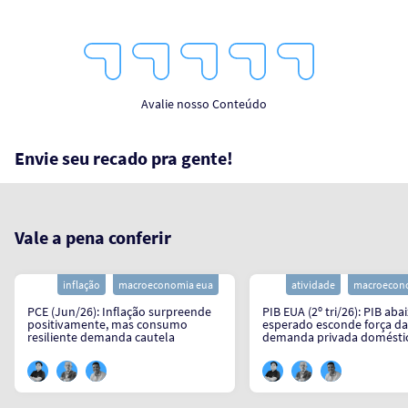
1
2
3
4
5
Star
Stars
Stars
Stars
Stars
Avalie nosso Conteúdo
Envie seu recado pra gente!
Vale a pena conferir
inflação
macroeconomia eua
atividade
macroecon
PCE (Jun/26): Inflação surpreende
PIB EUA (2º tri/26): PIB aba
positivamente, mas consumo
esperado esconde força da
resiliente demanda cautela
demanda privada domésti