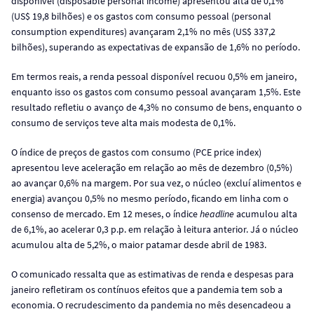
disponível (disposable personal income) apresentou alta de 0,1%
(US$ 19,8 bilhões) e os gastos com consumo pessoal (personal
consumption expenditures) avançaram 2,1% no mês (US$ 337,2
bilhões), superando as expectativas de expansão de 1,6% no período.
Em termos reais, a renda pessoal disponível recuou 0,5% em janeiro,
enquanto isso os gastos com consumo pessoal avançaram 1,5%. Este
resultado refletiu o avanço de 4,3% no consumo de bens, enquanto o
consumo de serviços teve alta mais modesta de 0,1%.
O índice de preços de gastos com consumo (PCE price index)
apresentou leve aceleração em relação ao mês de dezembro (0,5%)
ao avançar 0,6% na margem. Por sua vez, o núcleo (excluí alimentos e
energia) avançou 0,5% no mesmo período, ficando em linha com o
consenso de mercado. Em 12 meses, o índice
headline
acumulou alta
de 6,1%, ao acelerar 0,3 p.p. em relação à leitura anterior. Já o núcleo
acumulou alta de 5,2%, o maior patamar desde abril de 1983.
O comunicado ressalta que as estimativas de renda e despesas para
janeiro refletiram os contínuos efeitos que a pandemia tem sob a
economia. O recrudescimento da pandemia no mês desencadeou a