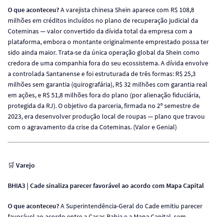
O que aconteceu?
A varejista chinesa Shein aparece com R$ 108,8
milhões em créditos incluídos no plano de recuperação judicial da
Coteminas — valor convertido da dívida total da empresa com a
plataforma, embora o montante originalmente emprestado possa ter
sido ainda maior. Trata-se da única operação global da Shein como
credora de uma companhia fora do seu ecossistema. A dívida envolve
a controlada Santanense e foi estruturada de três formas: R$ 25,3
milhões sem garantia (quirografária), R$ 32 milhões com garantia real
em ações, e R$ 51,8 milhões fora do plano (por alienação fiduciária,
protegida da RJ). O objetivo da parceria, firmada no 2º semestre de
2023, era desenvolver produção local de roupas — plano que travou
com o agravamento da crise da Coteminas. (Valor e Genial)
🛒
Varejo
BHIA3 | Cade sinaliza parecer favorável ao acordo com Mapa Capital
O que aconteceu?
A Superintendência-Geral do Cade emitiu parecer
favorável ao acordo entre a Casas Bahia e a Mapa Capital, sem