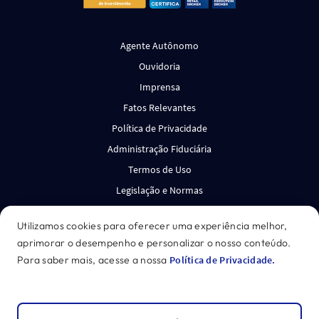
Agente Autônomo
Ouvidoria
Imprensa
Fatos Relevantes
Política de Privacidade
Administração Fiduciária
Termos de Uso
Legislação e Normas
Canal de Denúncias
Utilizamos cookies para oferecer uma experiência melhor,
aprimorar o desempenho e personalizar o nosso conteúdo.
*Acesse o disclaimer.
Para saber mais, acesse a nossa
Política de Privacidade.
GENIAL INVESTIMENTOS CORRETORA DE VALORES
MOBILIÁRIOS S.A. CNPJ: 27.652.684/0001-62
©
2026
Genial