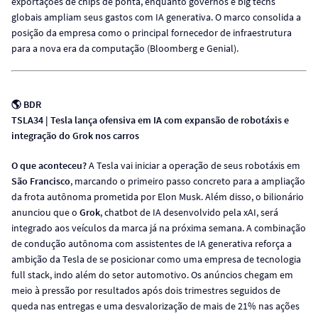
exportações de chips de ponta, enquanto governos e big techs
globais ampliam seus gastos com IA generativa. O marco consolida a
posição da empresa como o principal fornecedor de infraestrutura
para a nova era da computação (Bloomberg e Genial).
🌎 BDR
TSLA34 | Tesla lança ofensiva em IA com expansão de robotáxis e
integração do Grok nos carros
O que aconteceu?
A Tesla vai iniciar a operação de seus robotáxis em
São Francisco
, marcando o primeiro passo concreto para a ampliação
da frota autônoma prometida por Elon Musk. Além disso, o bilionário
anunciou que o
Grok
, chatbot de IA desenvolvido pela xAI, será
integrado aos veículos da marca já na próxima semana. A combinação
de condução autônoma com assistentes de IA generativa reforça a
ambição da Tesla de se posicionar como uma empresa de tecnologia
full stack, indo além do setor automotivo. Os anúncios chegam em
meio à pressão por resultados após dois trimestres seguidos de
queda nas entregas e uma desvalorização de mais de 21% nas ações