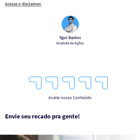
Acesse o disclaimer.
Ygor Bastos
Analista de Ações
1
2
3
4
5
Star
Stars
Stars
Stars
Stars
Avalie nosso Conteúdo
Envie seu recado pra gente!