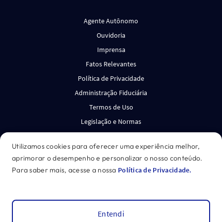
Agente Autônomo
Ouvidoria
Imprensa
Fatos Relevantes
Política de Privacidade
Administração Fiduciária
Termos de Uso
Legislação e Normas
Canal de Denúncias
Utilizamos cookies para oferecer uma experiência melhor,
aprimorar o desempenho e personalizar o nosso conteúdo.
*Acesse o disclaimer.
Para saber mais, acesse a nossa
Política de Privacidade.
GENIAL INVESTIMENTOS CORRETORA DE VALORES
MOBILIÁRIOS S.A. CNPJ: 27.652.684/0001-62
©
2026
Genial
Entendi