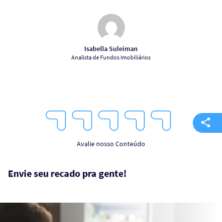
Isabella Suleiman
Analista de Fundos Imobiliários
1
2
3
4
5
Star
Stars
Stars
Stars
Stars
Avalie nosso Conteúdo
Envie seu recado pra gente!