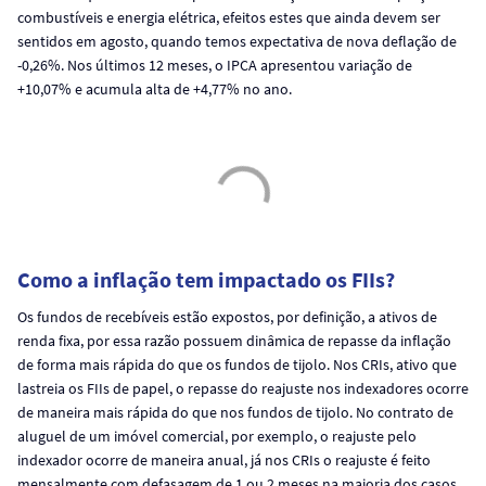
combustíveis e energia elétrica, efeitos estes que ainda devem ser
sentidos em agosto, quando temos expectativa de nova deflação de
-0,26%. Nos últimos 12 meses, o IPCA apresentou variação de
+10,07% e acumula alta de +4,77% no ano.
Como a inflação tem impactado os FIIs?
Os fundos de recebíveis estão expostos, por definição, a ativos de
renda fixa, por essa razão possuem dinâmica de repasse da inflação
de forma mais rápida do que os fundos de tijolo. Nos CRIs, ativo que
lastreia os FIIs de papel, o repasse do reajuste nos indexadores ocorre
de maneira mais rápida do que nos fundos de tijolo. No contrato de
aluguel de um imóvel comercial, por exemplo, o reajuste pelo
indexador ocorre de maneira anual, já nos CRIs o reajuste é feito
mensalmente com defasagem de 1 ou 2 meses na maioria dos casos.