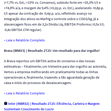
(+7,7% vs. Est.; +15% vs. Consenso), subindo forte em +35,3% t/t e
+74,9% a/a, e margem de 9,4% (+0,2p.p. vs. Est.), acelerando +0,8p.p.
t/t apesar da contração de -0,4p.p. a/a, refletindo avanço na
integração dos ativos ex-Marfrig e controle sobre o COGS/kg, já a
alavancagem ficou em de 3,2x Dívida Líq./EBITDA Proforma (-0,5x t/t;
-0,4x EBITDA LTM regular).
» Leia o Relatório Completo
Brava (BRAV3) | Resultado 2T25: Um resultado para dar orgulho!
A Brava reportou um EBITDA acima do consenso e das nossas
estimativas – Finalmente, um trimestre para dar orgulho ao acionista,
Vemos a empresa melhorando em praticamente todas as linhas
operacionais e, finalmente, trazendo a tão aguardada geração de
caixa e início do processo de desalavancagem.
» Leia o Relatório Completo
🏦
Inter (INBR32) | Resultado 2T25: Eficiência, Carteira e Margem
Sustentam Crescimento do Lucro