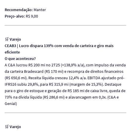
Recomendação:
Manter
Preço-alvo:
R$ 9,00
🛒
Varejo
CEAB3 | Lucro dispara 139% com venda de carteira e giro mais
eficiente
O que aconteceu?
A C&A lucrou R$ 200 mi no 2T25 (+138,9% a/a), com impulso da venda
da carteira Bradescard (R$ 170 mi) e recompra de direitos financeiros
(R$ 650,6 mi). Receita líquida cresceu 12,4% a/a. EBITDA ajustado pré-
IFRS16 subiu 29,8%, para R$ 315,9 mi (margem de 15,3%). Destaque
para o giro de estoque e geração de R$ 185 mi de caixa livre, queda de
73% na dívida líquida (R$ 286,6 mi) e alavancagem em 0,3x. (C&A e
Genial)
🛒
Varejo