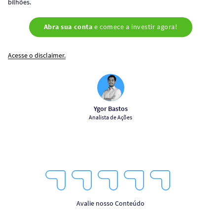
bilhões.
Abra sua conta
e comece a investir agora!
Acesse o disclaimer.
Ygor Bastos
Analista de Ações
1
2
3
4
5
Star
Stars
Stars
Stars
Stars
Avalie nosso Conteúdo