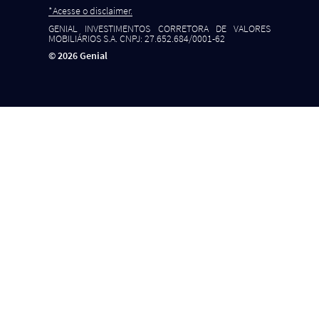
*Acesse o disclaimer.
GENIAL INVESTIMENTOS CORRETORA DE VALORES
MOBILIÁRIOS S.A. CNPJ: 27.652.684/0001-62
©
2026
Genial