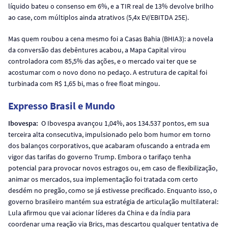
líquido bateu o consenso em 6%, e a TIR real de 13% devolve brilho
ao case, com múltiplos ainda atrativos (5,4x EV/EBITDA 25E).
Mas quem roubou a cena mesmo foi a Casas Bahia (BHIA3): a novela
da conversão das debêntures acabou, a Mapa Capital virou
controladora com 85,5% das ações, e o mercado vai ter que se
acostumar com o novo dono no pedaço. A estrutura de capital foi
turbinada com R$ 1,65 bi, mas o free float mingou.
Expresso Brasil e Mundo
Ibovespa:
O Ibovespa avançou 1,04%, aos 134.537 pontos, em sua
terceira alta consecutiva, impulsionado pelo bom humor em torno
dos balanços corporativos, que acabaram ofuscando a entrada em
vigor das tarifas do governo Trump. Embora o tarifaço tenha
potencial para provocar novos estragos ou, em caso de flexibilização,
animar os mercados, sua implementação foi tratada com certo
desdém no pregão, como se já estivesse precificado. Enquanto isso, o
governo brasileiro mantém sua estratégia de articulação multilateral:
Lula afirmou que vai acionar líderes da China e da Índia para
coordenar uma reação via Brics, mas descartou qualquer tentativa de