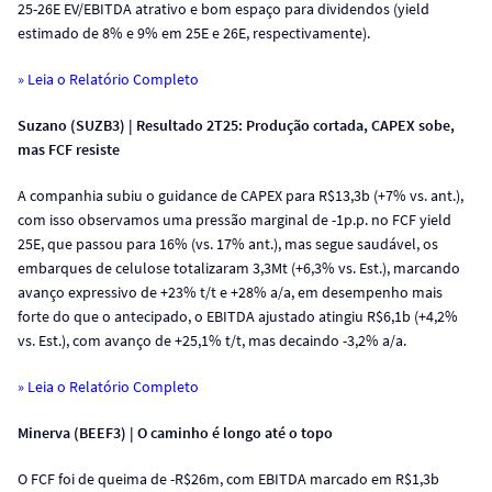
25-26E EV/EBITDA atrativo e bom espaço para dividendos (yield
estimado de 8% e 9% em 25E e 26E, respectivamente).
» Leia o Relatório Completo
Suzano (SUZB3) | Resultado 2T25: Produção cortada, CAPEX sobe,
mas FCF resiste
A companhia subiu o guidance de CAPEX para R$13,3b (+7% vs. ant.),
com isso observamos uma pressão marginal de -1p.p. no FCF yield
25E, que passou para 16% (vs. 17% ant.), mas segue saudável, os
embarques de celulose totalizaram 3,3Mt (+6,3% vs. Est.), marcando
avanço expressivo de +23% t/t e +28% a/a, em desempenho mais
forte do que o antecipado, o EBITDA ajustado atingiu R$6,1b (+4,2%
vs. Est.), com avanço de +25,1% t/t, mas decaindo -3,2% a/a.
» Leia o Relatório Completo
Minerva (BEEF3) | O caminho é longo até o topo
O FCF foi de queima de -R$26m, com EBITDA marcado em R$1,3b