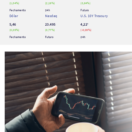
(
1,04
%)
(
2,19
%)
(
0,64
%)
Fechamento
24h
Futuro
Dólar
Nasdaq
U.S. 10Y Treasury
5,46
23.495
4,22'
(
0,05
%)
(
0,77
%)
(
-0,09
%)
Fechamento
Futuro
24h