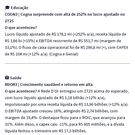
🎓
Educação
COGN3 | Cogna surpreende com alta de 252% no lucro ajustado no
2T25
O que aconteceu?
Lucro líquido ajustado de R$ 178,1 mi (+252% a/a), receita líquida de
R$ 1,66 bi (+15%) e EBITDA recorrente de R$ 551,7 mi (margem de
33,1%). O fluxo de caixa operacional foi de R$ 296,6 mi (+), com CAPEX
de R$ 108 mi (+12% a/a). (Cogna e Genial)
🏥
Saúde
RDOR3 | Crescimento saudável e retorno em alta
O que aconteceu?
A Rede D’Or entregou um 2T25 acima do esperado,
com lucro líquido ajustado de R$ 1,18 bilhão (+12% a/a),
impulsionado por uma receita líquida de R$ 13,96 bilhões (+12% a/a).
O EBITDA ajustado cresceu 16%, atingindo R$ 2,74 bilhões, com
margem de 19,4%. O destaque ficou para o ROIC, que avançou para
31%. Além disso, o capex caiu -11%, para R$ 605 milhões, e a dívida
líquida fechou o trimestre em R$ 17,3 bilhões.