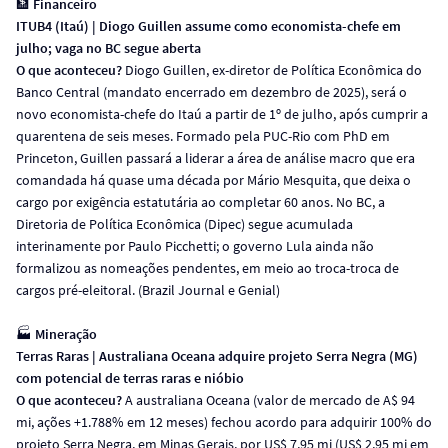
🏦
Financeiro
ITUB4 (Itaú) | Diogo Guillen assume como economista-chefe em
julho; vaga no BC segue aberta
O que aconteceu?
Diogo Guillen, ex-diretor de Política Econômica do
Banco Central (mandato encerrado em dezembro de 2025), será o
novo economista-chefe do Itaú a partir de 1º de julho, após cumprir a
quarentena de seis meses. Formado pela PUC-Rio com PhD em
Princeton, Guillen passará a liderar a área de análise macro que era
comandada há quase uma década por Mário Mesquita, que deixa o
cargo por exigência estatutária ao completar 60 anos. No BC, a
Diretoria de Política Econômica (Dipec) segue acumulada
interinamente por Paulo Picchetti; o governo Lula ainda não
formalizou as nomeações pendentes, em meio ao troca-troca de
cargos pré-eleitoral. (Brazil Journal e Genial)
🏭
Mineração
Terras Raras | Australiana Oceana adquire projeto Serra Negra (MG)
com potencial de terras raras e nióbio
O que aconteceu?
A australiana Oceana (valor de mercado de A$ 94
mi, ações +1.788% em 12 meses) fechou acordo para adquirir 100% do
projeto Serra Negra, em Minas Gerais, por US$ 7,95 mi (US$ 2,95 mi em