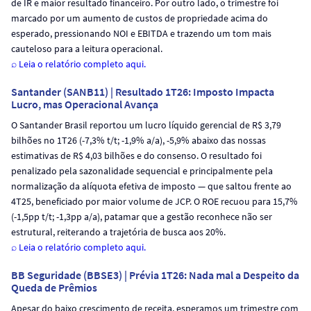
de IR e maior resultado financeiro. Por outro lado, o trimestre foi
marcado por um aumento de custos de propriedade acima do
esperado, pressionando NOI e EBITDA e trazendo um tom mais
cauteloso para a leitura operacional.
⌕ Leia o relatório completo aqui.
Santander (SANB11) | Resultado 1T26: Imposto Impacta
Lucro, mas Operacional Avança
O Santander Brasil reportou um lucro líquido gerencial de R$ 3,79
bilhões no 1T26 (-7,3% t/t; -1,9% a/a), -5,9% abaixo das nossas
estimativas de R$ 4,03 bilhões e do consenso. O resultado foi
penalizado pela sazonalidade sequencial e principalmente pela
normalização da alíquota efetiva de imposto — que saltou frente ao
4T25, beneficiado por maior volume de JCP. O ROE recuou para 15,7%
(-1,5pp t/t; -1,3pp a/a), patamar que a gestão reconhece não ser
estrutural, reiterando a trajetória de busca aos 20%.
⌕ Leia o relatório completo aqui.
BB Seguridade (BBSE3) | Prévia 1T26: Nada mal a Despeito da
Queda de Prêmios
Apesar do baixo crescimento de receita, esperamos um trimestre com