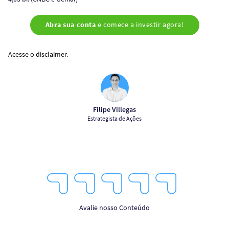
Abra sua conta
e comece a investir agora!
Acesse o disclaimer.
Filipe Villegas
Estrategista de Ações
1
2
3
4
5
Star
Stars
Stars
Stars
Stars
Avalie nosso Conteúdo