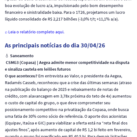
boa evolução de lucro a/a, impulsionado pelo bom desempenho
financeiro e sinistralidade baixa. Para o 1T26, projetamos um lucro
líquido consolidado de R$ 2,217 bilhões (-3,0% t/t; +11,1% a/a).
⌕ Leia o relatório completo aqui.
As principais notícias do dia 30/04/26
💧
Saneamento
CSMG3 (Copasa) | Aegea admite menor competitividade na disputa
e sinaliza cautela em leilões futuros
O que aconteceu?
Em entrevista ao Valor, o presidente da Aegea,
Radamés Casseb, reconheceu que a crise das últimas semanas (atraso
na publicação do balanço de 2025 e rebaixamento de notas de
crédito, com alavancagem em 3,78x próxima do teto de 4x) aumentou
o custo de capital do grupo, o que deve comprometer seu
posicionamento competitivo na privatização da Copasa, onde busca
uma fatia de 30% como sócio de referência. O aporte dos acionistas
(Equipav, Itaúsa e GIC) para viabilizar a oferta está na “reta final dos
ajustes finos”, após aumento de capital de R$ 1,2 bi feito em fevereiro,
quando o grupo foi precificado em R$ 40,5 bi. Para demais licitações,