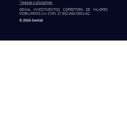
*Acesse o disclaimer.
GENIAL INVESTIMENTOS CORRETORA DE VALORES
MOBILIÁRIOS S.A. CNPJ: 27.652.684/0001-62
©
2026
Genial