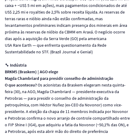
caixa + ~US$ 5 mi em ações), mais pagamentos condicionados de até
US$ 2,25 mi e royalties de 2,5% sobre receita líquida. As reservas de
terras raras e nióbio ainda não estão confirmadas, mas
levantamentos preliminares indicam presença dos minerais em área
próxima às reservas de nióbio da CBMM em Araxá. O negócio ocorre
dias após a aquisição da Serra Verde (GO) pela americana
USA Rare Earth — que enfrenta questionamento da Rede
Sustentabilidade no STF. (Brazil Journal e Genial)
🔧
Indústria
BRKM5 (Braskem) | AGO elege
Magda Chambriard para presidir conselho de administração
O que aconteceu?
Os acionistas da Braskem elegeram nesta quinta-
feira (30), na AGO, Magda Chambriard — presidente-executiva da
Petrobras — para presidir o conselho de administração da
petroquímica, com Héctor Nuñez (ex-CEO da Novonor) como vice-
presidente. A eleição da chapa de 11 membros indicada por Novonor
e Petrobras confirma o novo arranjo de controle compartilhado entre
o FIP Shine I (IG4), que adquiriu a fatia da Novonor (~50,1% das ON), e
a Petrobras, após esta abrir mão do direito de preferência