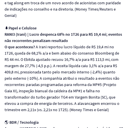
e tag along em troca de um novo acordo de acionistas com paridade
de indicações no conselho e na diretoria. (Money Times/Reuters e
Genial)
🌲
Papel e Celulose
RANI3 (Irani) | Lucro despenca 68% no 1T26 para R$ 19,4 mi; eventos
não recorrentes penalizam resultado
O que aconteceu?
A Irani reportou lucro líquido de R$ 19,4 mi no
1T26, queda de 68,1% a/a e bem abaixo do consenso Bloomberg de
R$ 44 mi. O Ebitda ajustado recuou 16,7% a/a para R$ 113,5 mi, com
margem de 27,7% (-4,5 p.p.). A receita líquida caiu 3,1% a/a para R$
409,8 mi, pressionada tanto pelo mercado interno (-2,4%) quanto
pelo externo (-10%). A companhia atribui o resultado a eventos não
recorrentes: paradas programadas para reforma da MP#5 (Projeto
Gaia XI), inspeção bianual da caldeira da MP#1 e falha no
transformador do turbo gerador TG4 em Vargem Bonita (SC), que
elevou a compra de energia de terceiros. A alavancagem encerrou o
trimestre em 2,11x (vs. 2,21x no 1T25). (Money Times e Genial)
🌎
BDR / Tecnologia