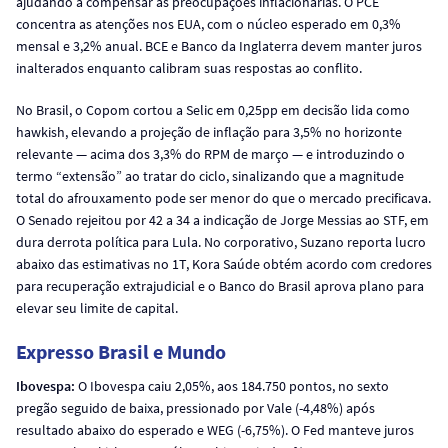
ajudando a compensar as preocupações inflacionárias. O PCE
concentra as atenções nos EUA, com o núcleo esperado em 0,3%
mensal e 3,2% anual. BCE e Banco da Inglaterra devem manter juros
inalterados enquanto calibram suas respostas ao conflito.
No Brasil, o Copom cortou a Selic em 0,25pp em decisão lida como
hawkish, elevando a projeção de inflação para 3,5% no horizonte
relevante — acima dos 3,3% do RPM de março — e introduzindo o
termo “extensão” ao tratar do ciclo, sinalizando que a magnitude
total do afrouxamento pode ser menor do que o mercado precificava.
O Senado rejeitou por 42 a 34 a indicação de Jorge Messias ao STF, em
dura derrota política para Lula. No corporativo, Suzano reporta lucro
abaixo das estimativas no 1T, Kora Saúde obtém acordo com credores
para recuperação extrajudicial e o Banco do Brasil aprova plano para
elevar seu limite de capital.
Expresso Brasil e Mundo
Ibovespa:
O Ibovespa caiu 2,05%, aos 184.750 pontos, no sexto
pregão seguido de baixa, pressionado por Vale (-4,48%) após
resultado abaixo do esperado e WEG (-6,75%). O Fed manteve juros