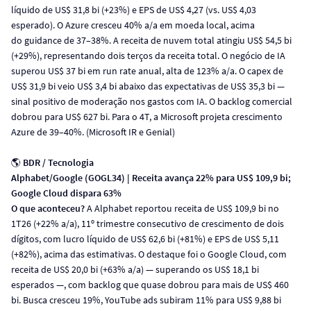
líquido de US$ 31,8 bi (+23%) e EPS de US$ 4,27 (vs. US$ 4,03
esperado). O Azure cresceu 40% a/a em moeda local, acima
do guidance de 37–38%. A receita de nuvem total atingiu US$ 54,5 bi
(+29%), representando dois terços da receita total. O negócio de IA
superou US$ 37 bi em run rate anual, alta de 123% a/a. O capex de
US$ 31,9 bi veio US$ 3,4 bi abaixo das expectativas de US$ 35,3 bi —
sinal positivo de moderação nos gastos com IA. O backlog comercial
dobrou para US$ 627 bi. Para o 4T, a Microsoft projeta crescimento
Azure de 39–40%. (Microsoft IR e Genial)
🌎
BDR / Tecnologia
Alphabet/Google (GOGL34) | Receita avança 22% para US$ 109,9 bi;
Google Cloud dispara 63%
O que aconteceu?
A Alphabet reportou receita de US$ 109,9 bi no
1T26 (+22% a/a), 11º trimestre consecutivo de crescimento de dois
dígitos, com lucro líquido de US$ 62,6 bi (+81%) e EPS de US$ 5,11
(+82%), acima das estimativas. O destaque foi o Google Cloud, com
receita de US$ 20,0 bi (+63% a/a) — superando os US$ 18,1 bi
esperados —, com backlog que quase dobrou para mais de US$ 460
bi. Busca cresceu 19%, YouTube ads subiram 11% para US$ 9,88 bi