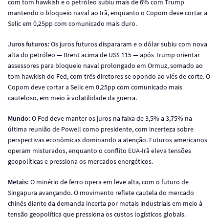
com tom hawkish e o petróleo subiu mais de 6% com Trump
mantendo o bloqueio naval ao Irã, enquanto o Copom deve cortar a
Selic em 0,25pp com comunicado mais duro.
Juros futuros:
Os juros futuros dispararam e o dólar subiu com nova
alta do petróleo — Brent acima de US$ 115 — após Trump orientar
assessores para bloqueio naval prolongado em Ormuz, somado ao
tom hawkish do Fed, com três diretores se opondo ao viés de corte. O
Copom deve cortar a Selic em 0,25pp com comunicado mais
cauteloso, em meio à volatilidade da guerra.
Mundo:
O Fed deve manter os juros na faixa de 3,5% a 3,75% na
última reunião de Powell como presidente, com incerteza sobre
perspectivas econômicas dominando a atenção. Futuros americanos
operam misturados, enquanto o conflito EUA-Irã eleva tensões
geopolíticas e pressiona os mercados energéticos.
Metais:
O minério de ferro opera em leve alta, com o futuro de
Singapura avançando. O movimento reflete cautela do mercado
chinês diante da demanda incerta por metais industriais em meio à
tensão geopolítica que pressiona os custos logísticos globais.