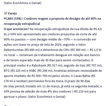
(Valor Econômico e Genial)
🛒
Varejo
PCAR3 (GPA) | Credores reagem a proposta de deságio de até 90% na
recuperação extrajudicial
O que aconteceu?
Na recuperação extrajudicial de sua dívida de R$ 4,5
bi, o GPA tem apresentado aos credores propostas de corte de até
90% no passivo — com deságio médio de ~70% — e conversão em
ações com base no preço de tela de 2029, segundo o Valor.
Debenturistas (R$ 990 mi) e detentores de CRIs (R$ 560 mi) — R$ 1,5 bi
no total — reclamam de tratamento desigual em relação aos bancos
e de terem esperado mais de 30 dias para serem contactados. O
principal credor é o Rabobank (R$ 917 mi), seguido de Itaú (R$ 707 mi),
BTG (R$ 225 mi) e HSBC (R$ 206 mi). Analistas estimam necessidade de
aporte imediato de R$ 500–700 mi pelos sócios. A Casas Bahia (R$
170 mi a receber) permanece fora da mesa. O prazo de 90 dias
do stay period, iniciado em 11 de março, já está na segunda metade; o
GPA precisa de adesão de mais 4% dos credores (~R$ 210 mi) para
aprovar o plano. (Valor Econômico e Genial)