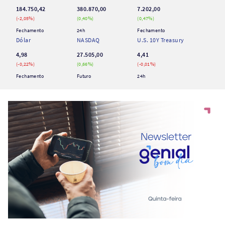
184.750,42
380.870,00
7.202,00
(
-2,05
%)
(
0,40
%)
(
0,47
%)
Fechamento
24h
Fechamento
Dólar
NASDAQ
U.S. 10Y Treasury
4,98
27.505,00
4,41
(
-0,22
%)
(
0,66
%)
(
-0,01
%)
Fechamento
Futuro
24h