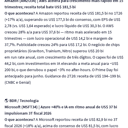
Amazon (AMZO34) | AWS acelera para crescimento mais rápido em 15
trimestres; receita total bate US$ 181,5 bi
O que aconteceu?
A Amazon reportou receita de US$ 181,5 bi no 1T26
(+17% a/a), superando os US$ 177,3 bi do consenso, com EPS de US$
2,78 (vs. US$ 1,64 esperado) e lucro líquido de US$ 30,3 bi. O AWS
cresceu 28% a/a para US$ 37,6 bi — ritmo mais acelerado em 15
trimestres — com lucro operacional de US$ 14,2 bi e margem de
37,7%. Publicidade cresceu 24% para US$ 17,2 bi. O negócio de chips
proprietários (Graviton, Trainium, Nitro) superou US$ 20 bi
em run rate anual, com crescimento de três dígitos. O capex foi de US$
44,2 bi, com investimentos em IA elevando a meta anual para ~US$
200 bi, o que derrubou o papel ~3% no after-hours. O Prime Day foi
antecipado para junho. Guidance do 2T26: receita de US$ 194–199 bi.
(CNBC e Genial)
🌎
BDR / Tecnologia
Microsoft (MSFT34) | Azure +40% e IA em ritmo anual de US$ 37 bi
impulsionam 3T fiscal 2026
O que aconteceu?
A Microsoft reportou receita de US$ 82,9 bi no 3T
fiscal 2026 (+18% a/a), acima do consenso de US$ 81,5 bi, com lucro