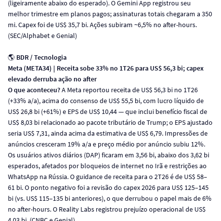
(ligeiramente abaixo do esperado). O Gemini App registrou seu
melhor trimestre em planos pagos; assinaturas totais chegaram a 350
mi. Capex foi de US$ 35,7 bi. Ações subiram ~6,5% no after-hours.
(SEC/Alphabet e Genial)
🌎
BDR / Tecnologia
Meta (META34) | Receita sobe 33% no 1T26 para US$ 56,3 bi; capex
elevado derruba ação no after
O que aconteceu?
A Meta reportou receita de US$ 56,3 bi no 1T26
(+33% a/a), acima do consenso de US$ 55,5 bi, com lucro líquido de
US$ 26,8 bi (+61%) e EPS de US$ 10,44 — que inclui benefício fiscal de
US$ 8,03 bi relacionado ao pacote tributário de Trump; o EPS ajustado
seria US$ 7,31, ainda acima da estimativa de US$ 6,79. Impressões de
anúncios cresceram 19% a/a e preço médio por anúncio subiu 12%.
Os usuários ativos diários (DAP) ficaram em 3,56 bi, abaixo dos 3,62 bi
esperados, afetados por bloqueios de internet no Irã e restrições ao
WhatsApp na Rússia. O guidance de receita para o 2T26 é de US$ 58–
61 bi. O ponto negativo foi a revisão do capex 2026 para US$ 125–145
bi (vs. US$ 115–135 bi anteriores), o que derrubou o papel mais de 6%
no after-hours. O Reality Labs registrou prejuízo operacional de US$
4,03 bi. (CNBC e Genial)