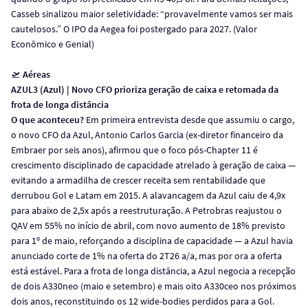
Casseb sinalizou maior seletividade: “provavelmente vamos ser mais
cautelosos.” O IPO da Aegea foi postergado para 2027. (Valor
Econômico e Genial)
🛫
Aéreas
AZUL3 (Azul) | Novo CFO prioriza geração de caixa e retomada da
frota de longa distância
O que aconteceu?
Em primeira entrevista desde que assumiu o cargo,
o novo CFO da Azul, Antonio Carlos Garcia (ex-diretor financeiro da
Embraer por seis anos), afirmou que o foco pós-Chapter 11 é
crescimento disciplinado de capacidade atrelado à geração de caixa —
evitando a armadilha de crescer receita sem rentabilidade que
derrubou Gol e Latam em 2015. A alavancagem da Azul caiu de 4,9x
para abaixo de 2,5x após a reestruturação. A Petrobras reajustou o
QAV em 55% no início de abril, com novo aumento de 18% previsto
para 1º de maio, reforçando a disciplina de capacidade — a Azul havia
anunciado corte de 1% na oferta do 2T26 a/a, mas por ora a oferta
está estável. Para a frota de longa distância, a Azul negocia a recepção
de dois A330neo (maio e setembro) e mais oito A330ceo nos próximos
dois anos, reconstituindo os 12 wide-bodies perdidos para a Gol.