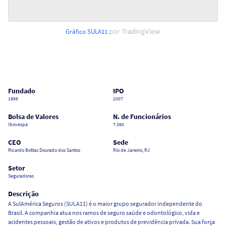
Gráfico
SULA11
por TradingView
Fundado
IPO
1895
2007
Bolsa de Valores
N. de Funcionários
Ibovespa
7.390
CEO
Sede
Ricardo Bottas Dourado dos Santos
Rio de Janeiro, RJ
Setor
Seguradoras
Descrição
A SulAmérica Seguros (SULA11) é o maior grupo segurador independente do
Brasil. A companhia atua nos ramos de seguro saúde e odontológico, vida e
acidentes pessoais, gestão de ativos e produtos de previdência privada. Sua força