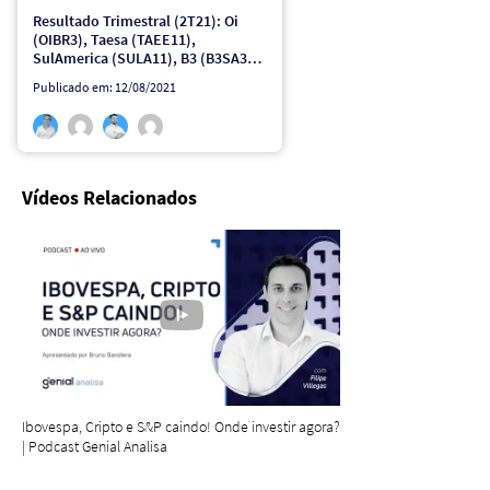
Resultado Trimestral (2T21): Oi
(OIBR3), Taesa (TAEE11),
SulAmerica (SULA11), B3 (B3SA3),
Inter (BIDI11), Valid (VLID3) e
Publicado em: 12/08/2021
Hapvida (HAPV3)
Vídeos Relacionados
Ibovespa, Cripto e S&P caindo! Onde investir agora?
| Podcast Genial Analisa