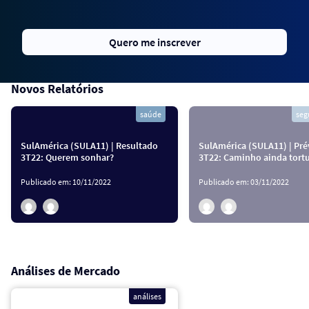
Quero me inscrever
Novos Relatórios
saúde
seg
SulAmérica (SULA11) | Resultado
SulAmérica (SULA11) | Pré
3T22: Querem sonhar?
3T22: Caminho ainda tort
Publicado em:
10/11/2022
Publicado em:
03/11/2022
Análises de Mercado
análises