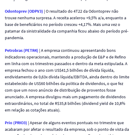
Odontoprev (ODPV3)
| O resultado do 4T22 da Odontoprev não
trouxe nenhuma surpresa. A receita acelerou +9,5% a/a, enquanto a
base de beneficiários no período cresceu +4,17%. Mais uma vez o
patamar da sinistralidade da companhia ficou abaixo do período pré-
pandemia.
Petrobras (PETR4)
| A empresa continuou apresentando bons
indicadores operacionais, mantendo a produção de E&P e de Refino
em linha com os trimestres passados e dentro da meta estipulada. A
empresa fechou o ano com US$41,5 bilhões de dívida líquida,
endividamento de 0,63x dívida líquida/EBITDA, ainda dentro do limite
estabelecido de US$60 bilhões da politica de dividendos, o que fez
com que um novo anúncio de distribuição de proventos fosse
anunciado. A empresa divulgou mais um pagamento de dividendos
extraordinários, no total de R$35,8 bilhões (dividend yield de 10,8%
em relação as cotações atuais).
Prio (PRIO3)
| Apesar de alguns eventos pontuais no trimestre que
acabaram por afetar o resultado da empresa, sob o ponto de vista da