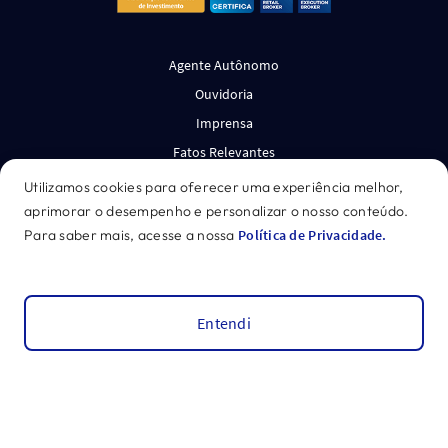
Agente Autônomo
Ouvidoria
Imprensa
Fatos Relevantes
Política de Privacidade
Utilizamos cookies para oferecer uma experiência melhor,
Administração Fiduciária
aprimorar o desempenho e personalizar o nosso conteúdo.
Para saber mais, acesse a nossa
Política de Privacidade.
Termos de Uso
Legislação e Normas
Canal de Denúncias
Entendi
Leitura Dinâmica
Recomendações
*Acesse o disclaimer.
GENIAL INVESTIMENTOS CORRETORA DE VALORES
MOBILIÁRIOS S.A. CNPJ: 27.652.684/0001-62
©
2026
Genial