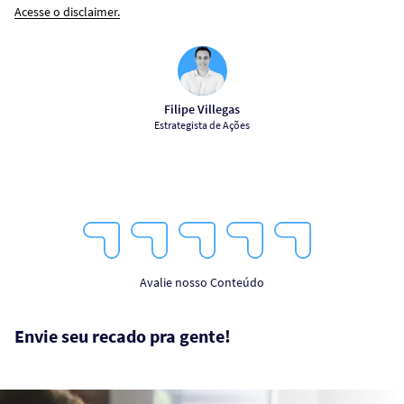
Acesse o disclaimer.
Filipe Villegas
Estrategista de Ações
1
2
3
4
5
Star
Stars
Stars
Stars
Stars
Avalie nosso Conteúdo
Envie seu recado pra gente!