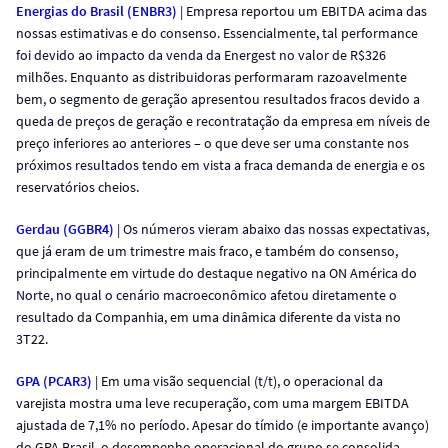
Energias do Brasil (ENBR3)
| Empresa reportou um EBITDA acima das
nossas estimativas e do consenso. Essencialmente, tal performance
foi devido ao impacto da venda da Energest no valor de R$326
milhões. Enquanto as distribuidoras performaram razoavelmente
bem, o segmento de geração apresentou resultados fracos devido a
queda de preços de geração e recontratação da empresa em níveis de
preço inferiores ao anteriores – o que deve ser uma constante nos
próximos resultados tendo em vista a fraca demanda de energia e os
reservatórios cheios.
Gerdau (GGBR4)
| Os números vieram abaixo das nossas expectativas,
que já eram de um trimestre mais fraco, e também do consenso,
principalmente em virtude do destaque negativo na ON América do
Norte, no qual o cenário macroeconômico afetou diretamente o
resultado da Companhia, em uma dinâmica diferente da vista no
3T22.
GPA (PCAR3)
| Em uma visão sequencial (t/t), o operacional da
varejista mostra uma leve recuperação, com uma margem EBITDA
ajustada de 7,1% no período. Apesar do tímido (e importante avanço)
do GPA Brasil, o desempenho operacional do grupo se consolida